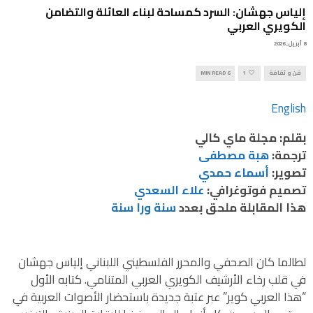
إلياس جهشان: السرد كمساحة لبناء العائلة والتضامن
الكويري العربي
8 أبريل, 2026
فن و ثقافة
1
6 MIN READ
English
بقلم: مجلة ماي كالي
ترجمة:
هبة مصطفى
تصوير:
أسماء حمدي
تصميم فوتوغرافي:
علاء السعدي
هذا
المقابلة
ملحق بعدد
سنة ورا سنة
لطالما كان الصحفي والمحرر الفلسطيني اللبناني إلياس جهشان
في قلب رخاء الأرشيف الكويري العربي المتنامي. كتابه الأول
“هذا العربي كوير” عبر عتبة جديدة باستحضار الأصوات العربية في