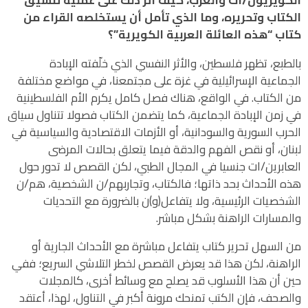
الكتاب وتحريره، وما الذي تأمل أن يستخلصه القراء من
كتاب “هذه العائلة العربية الكويرية”؟
بالطبع، تظهر فلسطين، والأثر النفسي الذي خلّفته الإبادة
الجماعية الإسرائيلية في غزة على مجتمعنا، في مواضع مختلفة
من الكتاب. في الواقع، هناك فصل كامل يكرم الأم الفلسطينية
في زمن الإبادة الجماعية، كما يتضمن الكتاب فصولا تتناول سياق
الحرب السورية والسودانية، أو الأزمات الاقتصادية والسياسية في
لبنان، أو نقص الفهم والدقة فيما يتعلق بحالات المرضى
العابرين/ات جنسيا في المجال الطبي، لكن القصص لا تدور حول
هذه الأحداث بحد ذاتها؛ فالكتاب، وتجاربهم/ن الشخصية، هم/ن
الشخصيات الرئيسية، ولا يتفاعل(و)ن بالضرورة مع التحديات
والمسارات الراهنة بشكل مباشر.
من السهل تحرير كتاب يتفاعل مباشرة مع الأحداث الجارية أو
الراهنة، لكن هذا قد يعرض القصص لخطر التلاشي السريع؛ ففي
حين أن هذا الأسلوب قد يصلح مع وسائط أخرى، كالمجلات
والصحف، فإن الكتب تمنحك مرونة أكبر في التناول، لهذا، أعتقد