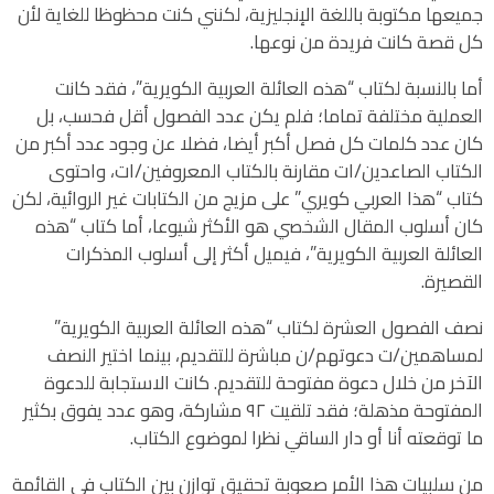
جميعها مكتوبة باللغة الإنجليزية، لكنني كنت محظوظا للغاية لأن
كل قصة كانت فريدة من نوعها.
أما بالنسبة لكتاب “هذه العائلة العربية الكويرية”، فقد كانت
العملية مختلفة تماما؛ فلم يكن عدد الفصول أقل فحسب، بل
كان عدد كلمات كل فصل أكبر أيضا، فضلا عن وجود عدد أكبر من
الكتاب الصاعدين/ات مقارنة بالكتاب المعروفين/ات، واحتوى
كتاب “هذا العربي كويري” على مزيج من الكتابات غير الروائية، لكن
كان أسلوب المقال الشخصي هو الأكثر شيوعا، أما كتاب “هذه
العائلة العربية الكويرية”، فيميل أكثر إلى أسلوب المذكرات
القصيرة.
نصف الفصول العشرة لكتاب “هذه العائلة العربية الكويرية”
لمساهمين/ت دعوتهم/ن مباشرة للتقديم، بينما اختير النصف
الآخر من خلال دعوة مفتوحة للتقديم. كانت الاستجابة للدعوة
المفتوحة مذهلة؛ فقد تلقيت ٩٢ مشاركة، وهو عدد يفوق بكثير
ما توقعته أنا أو دار الساقي نظرا لموضوع الكتاب.
من سلبيات هذا الأمر صعوبة تحقيق توازن بين الكتاب في القائمة