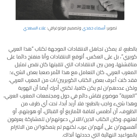
تصوير:
أسماء حمدي
وتصميم فوتوغرافي:
علاء السعدي
بالطبع، لا يمكن تجاهل الانتقادات الموجهة لكتاب “هذا العربي
كويري”، بل على العكس، أتوقع الانتقادات وأنا منفتح دائما على
مناقشتها، ومن بين الانتقادات التي تلقيتها كان نقص تمثيل
المغرب العربي. كان التعامل مع هذا الأمر صعبا بعض الشيء؛
فقد كنت أعرف بعض الكتاب الكويريين/ات من المغرب العربي،
ولكن عددهم/ن لم يكن كافيا، لكنني أدرك أيضا أن الهوية
“العربية” موضوع نقاش دائم في دول ومجتمعات المغرب العربي،
وهذا شيء واجب بالطبع؛ فلا أريد أبدا، تحت أي ظرف من
الظروف، أن أطمس ثقافة الأمازيغ أو القبائل، أو هويتهم، أو
لغتهم، وكان الكتاب الذين/اللاتي دعوتهم/ن للمشاركة يعرفون
أنفسهم/ن على أنهم/ن عرب، لكنهم لم يتمكنوا/ن من الالتزام
بالمواعيد النهائية التي حددتها آنذاك.