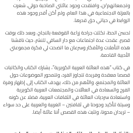
وتجمعاتهم/ن، وافتقدت وجود عائلتي الصاخبة حولي. شعرت
بالعزلة الاجتماعية في هذا العام، ولم أكن أقدر وجود هذه
الروابط في حياتي حق قدرها.
لحسن الحظ، تكللت جراحة زراعة القوقعة بالنجاح، وبعد ذلك بوقت
قصير، عقدت عدة اجتماعات مع دار الساقي للنشر، حيث ناقشنا
هذه التأملات والأفكار وسرعان ما اتضحت لي فكرة مجموعتي
الأدبية القادمة.
في كتاب “هذه العائلة العربية الكويرية”، يشارك الكتاب والكاتبات
قصصا معقدة وفريدة تتجاوز الفرد، وتتمحور الموضوعات حول
العائلة والمجتمع، والأهم من ذلك، يهدف الكتاب إلى إظهار وفرة
الفرح والسعادة في العائلات والمجتمعات العربية الكويرية
واستعادة سرديات العائلة في الثقافات العربية، فضلا عن كونه
وسيلة لتأكيد وجودنا في ثقافتين – الغربية والعربية على حد سواء
– تريدان محونا، وتثبت هذه القصص أننا عائلة أيضا.