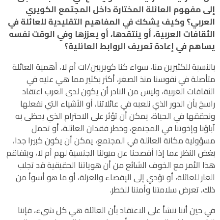
إلى مفهوم العائلة المختارة داخل المجتمع الكويري
العربي؟ وكيف يشكك في المفاهيم التقليدية للعائلة في
الثقافات العربية، أو ينتقدها، أو يعززها وفي الوقت نفسه
يساهم في إعادة تعريف الروابط العائلية؟
بالنسبة للكثيرين منا، سواء كنا كويريين/ات أم لا، أهمية العائلة
متأصلة في نفوسنا منذ الصغر، أكثر بكثير مما هي عليه في
الثقافات الغربية، وليس من النادر أن يكون لدى العرب اعتقاد
راسخ بأن الدور الذي نلعبه في عائلاتنا، أو الأشياء التي نفعلها
ونحققها في الحياة، يمكن أن تؤثر على الاحترام الذي يحظى به
آباؤنا وإخوتنا في المجتمع، وخطر فقدان العائلة، أو تحمل
مسؤولية مكانة العائلة في المجتمع، يمكن أن يكون كبيرا جدا،
بغض النظر عما إذا أفصحنا عن ميولنا الجنسية لهم أم لا، ويتفاقم
هذا الأمر مع الخوف الشائع من أن هوياتنا الحقيقية قد تجلب
العار للعائلة، أو تؤدي إلى الإقصاء والعزلة، أو ما هو أسوأ من
ذلك، تعرض سلامتنا وأمننا للخطر.
في حين أننا ننشأ على الاعتقاد بأن العائلة هي كل شيء، فإننا