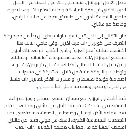
فصل هاتين الهويتين، وساعدني ذلك على التغلب على الخجل
الذي رافقني في فترة المراهقة وبداية العشرينات، وهذا بدوره
منحني الشجاعة لأكون على طبيعتي بعيدا عن صالات الرقص،
وخاصة مع عائلتي.
كان انتقالي إلى لندن قبل تسع سنوات يعني أن بدأ من جديد رحلة
التعرف على كويريين/ات عرب آخرين، وفي عامي الثالث هنا،
اكتشفت حفلات “فخر العرب” ونادي الكتاب، ثم فعاليات أخرى
لمجتمع الكويريين/ات العرب، ومجموعات “واتساب”، وحفلات،
ومن خلال النشاط النضالي أيضا تعرفت على كويريين/ات عرب،
وتوطدت بيننا رفقة متينة من خلال المشاركة في مسيرات
احتجاجية مؤيدة لفلسطين أو مسيرات الفخر للعابرين/ات جنسيًا
في لندن، أو حضور وقفة حداد على
سارة حجازي
.
كما أتاحت لي تجربتي مع فقدان السمع المفاجئ وجراحة زراعة
القوقعة في عام 2023 فرصة للتأمل في عائلتي ومجتمعي؛ فلم
تعد سماعة الأذن توفر لي وضوحا في الصوت، مما دفعني لتجنب
التجمعات الاجتماعية الكبيرة، ناهيك عن كوني بعيدا عن عائلتي.
افتقدت المشاركة في فعاليات مجتمع الكويريين/ات العرب