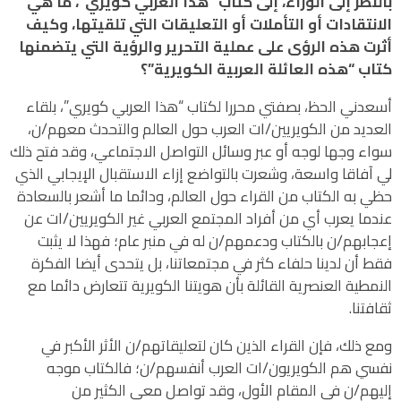
بالنظر إلى الوراء، إلى كتاب “هذا العربي كويري”، ما هي
الانتقادات أو التأملات أو التعليقات التي تلقيتها، وكيف
أثرت هذه الرؤى على عملية التحرير والرؤية التي يتضمنها
كتاب “هذه العائلة العربية الكويرية”؟
أسعدني الحظ، بصفتي محررا لكتاب “هذا العربي كويري”، بلقاء
العديد من الكويريين/ات العرب حول العالم والتحدث معهم/ن،
سواء وجها لوجه أو عبر وسائل التواصل الاجتماعي، وقد فتح ذلك
لي آفاقا واسعة، وشعرت بالتواضع إزاء الاستقبال الإيجابي الذي
حظي به الكتاب من القراء حول العالم، ودائما ما أشعر بالسعادة
عندما يعرب أي من أفراد المجتمع العربي غير الكويريين/ات عن
إعجابهم/ن بالكتاب ودعمهم/ن له في منبر عام؛ فهذا لا يثبت
فقط أن لدينا حلفاء كثر في مجتمعاتنا، بل يتحدى أيضا الفكرة
النمطية العنصرية القائلة بأن هويتنا الكويرية تتعارض دائما مع
ثقافتنا.
ومع ذلك، فإن القراء الذين كان لتعليقاتهم/ن الأثر الأكبر في
نفسي هم الكويريون/ات العرب أنفسهم/ن؛ فالكتاب موجه
إليهم/ن في المقام الأول، وقد تواصل معي الكثير من