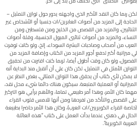
بقوانين “الأخلاق” التي تختلف من بلد إلى آخر.
لكن ربما كان النقد الأكبر الذي واجهته يدور حول توازن التمثيل –
الحاجة إلى المزيد من أصوات العابرين/ات جنسيا أو الأشخاص غير
الثنائيين، والمزيد من القصص من الخليج ومن فلسطين ومن
النساء، والمزيد من أصوات ثنائيي الميول الجنسية، وقلة أصوات
العرب من أصحاب وصاحبات البشرة السوداء، إلخ، ولو كانت توفرت
لي ميزانية أكبر لدفع أجور المزيد من الكتاب وإضافة المزيد من
الفصول، ولو كان وقت أطول أيضا، لربما كنت اقتربت من تحقيق
التوازن الأمثل في التمثيل، لكن كان علي أن أتقبل منذ البداية أنه
لا يمكن لأي كتاب أن يحقق هذا التوازن المثالي، بغض النظر عن
الميزانية أو العملية المتبعة. سيكون هناك دائما شيء محل نقد،
مهما كان الأمر، وهذا أمر طبيعي تماما، والأهم برأيي هو التركيز
على القصص والتأكد من تفردها ومن أنها تلامس قلوب القراء
(خاصة القراء الكويريين/ات العرب)، وكان هذا الأمر حاضرا بطبيعة
الحال في ذهني عندما بدأت العمل على كتاب “هذه العائلة
العربية الكويرية”.