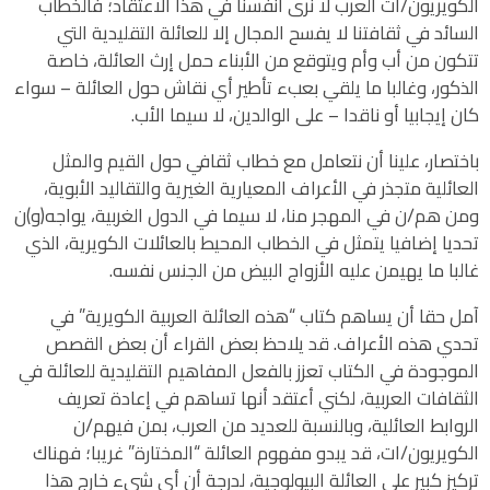
الكويريون/ات العرب لا نرى أنفسنا في هذا الاعتقاد؛ فالخطاب
السائد في ثقافتنا لا يفسح المجال إلا للعائلة التقليدية التي
تتكون من أب وأم ويتوقع من الأبناء حمل إرث العائلة، خاصة
الذكور، وغالبا ما يلقي بعبء تأطير أي نقاش حول العائلة – سواء
كان إيجابيا أو ناقدا – على الوالدين، لا سيما الأب.
باختصار، علينا أن نتعامل مع خطاب ثقافي حول القيم والمثل
العائلية متجذر في الأعراف المعيارية الغيرية والتقاليد الأبوية،
ومن هم/ن في المهجر منا، لا سيما في الدول الغربية، يواجه(و)ن
تحديا إضافيا يتمثل في الخطاب المحيط بالعائلات الكويرية، الذي
غالبا ما يهيمن عليه الأزواج البيض من الجنس نفسه.
آمل حقا أن يساهم كتاب “هذه العائلة العربية الكويرية” في
تحدي هذه الأعراف. قد يلاحظ بعض القراء أن بعض القصص
الموجودة في الكتاب تعزز بالفعل المفاهيم التقليدية للعائلة في
الثقافات العربية، لكني أعتقد أنها تساهم في إعادة تعريف
الروابط العائلية، وبالنسبة للعديد من العرب، بمن فيهم/ن
الكويريون/ات، قد يبدو مفهوم العائلة “المختارة” غريبا؛ فهناك
تركيز كبير على العائلة البيولوجية، لدرجة أن أي شيء خارج هذا