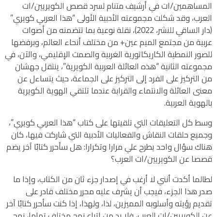
المساهمين/ات في أرشيف متنام لسرد قصص الكويريين/ات
العرب، وقد شكلت مجموعته الأدبية الأولى “هذا العربي كويري”
(دار الساقي للنشر، 2022)، نقلة نوعية بما تتضمنه من أصوات
عربية من مجتمع الميم عين+ من مختلف أنحاء العالم، وبرفضها
للصور النمطية الكاريكاتورية الغربية والصمت الإقليمي، والآن، في
مجموعته الثانية “هذه العائلة العربية الكويرية”، ينتقل جهشان
من التركيز على الفرد إلى التركيز على الجماعة، حيث يتساءل عن
معنى العائلة والانتماء والقرابة عندما تلتقي الهوية الكويرية
بالهوية العربية.
وسط كل التعليقات التي تلقيتها على كتاب “هذا العربي كويري”،
وجميع حلقات النقاش والفعاليات الأدبية التي شاركت فيها، كان
هناك سؤال واحد يطرح علي مرارا وتكرارا: هل سأحرر كتابًا آخر يضم
قصصا عن الكويريين/ات العرب؟
لطالما أكدت أنني لا أرغب في إصدار جزء ثان من الكتاب، وإذا ما
صدر هذا الجزء، فيجب أن يشرف عليه محرر مختلف قادر على
تقديم رؤيته وأسلوبه المميزين، لذا، ولهذا، إذا كنت سأحرر كتابًا آخر
عن الكويريين/ات العرب، فلا بد من اتباع نهج مختلف تماما، نهج