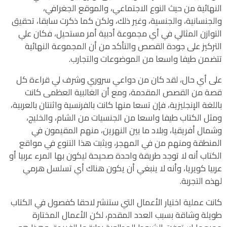
النهائية من حيث النوع الاجتماعي، والموقع الجغرافي،
والجنسانية، والجنسية، وغير ذلك، ولكن كما ذكرت سابقا، تحقيق
التوازن المثالي في أي مجموعة أدبية أمر مستحيل، فكان علي
التركيز على جودة القصص والتأكد من أن المجموعة النهائية
تتضمن طيفا واسعا من الموضوعات والتجارب.
على أي حال، لقد كان من دواعي سروري وشرف لي قراءة كل
قصة من القصص المقدمة، ومع أن الغالبية العظمى كانت
باللغة الإنجليزية، فإن تسعا منها كانت بالفرنسية واثنتان بالعربية،
ومثل الكتاب طيفا واسعا من الجنسيات من الشام، والخليج،
وشمال أفريقيا، وبلاد ما بين النهرين، منهم المقيمون في
المنطقة ومنهم من في المهجر، ويثبت هذا التنوع في مواقع
الكتاب أنه لا توجد طريقة واحدة صحيحة ليكون بها المرء عربيا أو
عربيا كويريا، وأنه لا ينبغي أن يكون هناك أي تسلسل هرمي
لهذه التجربة.
كانت عملية اختيار الأعمال التي ستنشر لاحقا كفصول في الكتاب
طويلة وشاقة بسبب العدد المقدم، لكن الأعمال المختارة