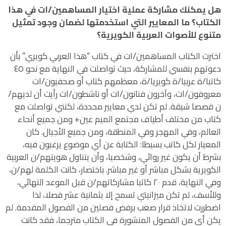
هل يمكنك مشاركة عملية اختيار المساهمين/ات في هذا
الكتاب؟ ما المعايير التي استخدمتها لضمان وجود تمثيل
متنوع للأصوات العربية الكويرية؟
اخترت الكتاب المساهمين/ات في كتاب “هذا العربي كويري” بأن
دعوتهم بنفسي للمشاركة، حيث تواصلت في النهاية مع نحو ٤٥
كاتبا/ة عربيا/ة كويريا/ة، معظمهم كتاب أو صحفيون/ات
معروفون/ات، وآخرون فنانون/ات أو ناشطون/ات رأيت أن لديهم/
ن قصصا شيقة. لم تكن لدي معايير محددة، لكنني تواصلت مع
كتاب من مختلف أطياف مجتمع الميم عين+ ومن جميع أنحاء
العالم، وفي المهجر وفي المنطقة، ومن جميع الأجيال. كان
المعيار لكل كاتب بسيطا: الكتابة عن أي موضوع يرغبون فيه،
بشرط أن يكون غير روائي، وشخصيا، وأن يتناول هويتهم/ن العربية
الكويرية بشكل مباشر أو غير مباشر. باختصار، كانت الكلمة لهم/ن،
وفي النهاية، قدم ٢٠ كاتبا مشاركاتهم/ن قبل الموعد النهائي،
وللأسف، لم تكن ميزانيتي تسمح إلا بثمانية عشر فصلا، لذا
اضطررت لاتخاذ قرار صعب برفض فصلين من الفصول المقدمة. لم
يكن أي من الفصول المنشورة في الكتاب مترجما، فقد كانت