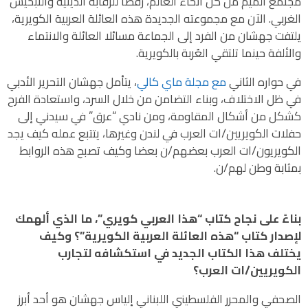
مجتمع الميم من كل أنحاء العالم، رفضا للرقابة الدينية والتبخيس
الغربي. الآن مع مجموعته الجديدة هذه العائلة العربية الكويرية،
يلتفت جهشان من الفرد إلى الجماعة مسائلا العائلة والانتماء
والألفة حينما تلتقي العُربة بالكويرية.
في حواره الثاني
مع مجلة ماي كالي
، يتأمل جهشان التحرير الأدبي
في ظل الاختلاف، وبناء التضامن من خلال السرد، واستعادة الفرح
كشكل من أشكال المقاومة، ومن نادي “عرق” في سيدني إلى
حفلات الكويريين/ات العرب في لندن وغيرها، يتتبع عمله كيف يجد
الكويريون/ات العرب بعضهم/ن بعضا وكيف تصبح هذه الروابط
بمثابة وطن لهم/ن.
بناءً على نجاح كتاب “هذا العربي كويري”، ما الذي ألهمك
لإصدار كتاب “هذه العائلة العربية الكويرية”؟ وكيف
يختلف هذا الكتاب الجديد في استكشافه لتجارب
الكويريين/ات العرب؟
الصحفي والمحرر الفلسطيني اللبناني إلياس جهشان هو أحد أبرز