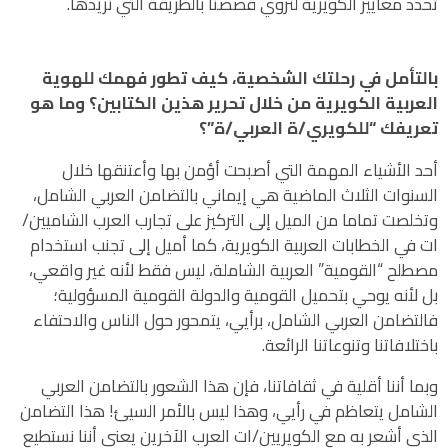
تحدد معايير الكويرية لنروي قصصنا بالطريقة التي نريدها.
بالتأمل في رحلتك الشخصية، كيف تطور فهمك للهوية
العربية الكويرية من خلال تحرير هذين الكتابين؟ وما هو
تعريفك “للكويري/ة العربي/ة”؟
أحد الأشياء المهمة التي أصبحت أؤمن بها وأعتنقها خلال
السنوات الثلاث الماضية هي إيماني بالتضامن العربي الشامل،
وتخلصت تماما من الميل إلى التركيز على تجارب العرب الشاميين/
ات في الخطابات العربية الكويرية، كما أميل إلى تجنب استخدام
مصطلح “القومية” العربية الشاملة، ليس فقط لأنه غير واقعي،
بل لأنه يوحي بتحميل القومية والدولة القومية المسؤولية؛
فالتضامن العربي الشامل، برأيي، يتمحور حول الناس والاحتفاء
باختلافاتنا وتنوعاتنا الرائعة.
وبما أننا أقلية في ثقافاتنا، فإن هذا الشعور بالتضامن العربي
الشامل يتعاظم في رأيي، وهذا ليس بالأمر السيئ! هذا التضامن
الذي أشعر به مع الكويريين/ات العرب الآخرين يعني أننا نستطيع