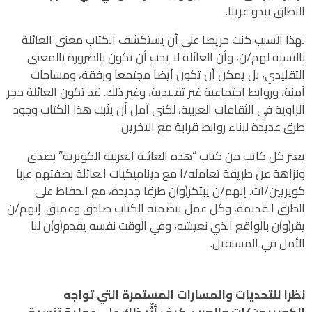
النطاق يبدو غريبا.
لهذا السبب كنت حريصا على أن يستكشف الكتاب معنى العائلة
بالنسبة لهم/ن، وأن العائلة لا يجب أن تكون بالضرورة بالمعنى
التقليدي، بل يمكن أن تكون أيضا مجتمعا ورفقة، ومساحات
آمنة، وروابط اجتماعية غير تقليدية، وغير ذلك. قد تكون العائلة حجر
الزاوية في الثقافات العربية، لكني آمل أن يثبت هذا الكتاب وجود
طرق عديدة لبناء روابط قرابة مع الآخرين.
يعبر كل كاتب من كتاب “هذه العائلة العربية الكويرية” بصدق
ونزاهة عن طريقة تعامله/ا مع ديناميكيات العائلة بصفتهم عربا
كويريين/ات. إنهم/ن يبتكر(و)ن طرقا جديدة، مع الحفاظ على
الطرق القديمة، وكل عمل يتضمنه الكتاب صادق وعميق. إنهم/ن
يقر(و)ن بالواقع الذي نعيشه، وفي الوقت نفسه يقدم(و)ن لنا
الأمل في المستقبل.
نظرا للتحديات والمسارات المستمرة التي تواجه
الكويريون/ات والعرب، كيف أثّر ذلك على عملية تنسيق