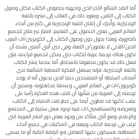
أما النقد الشائع الآخر الذي واجهته بخصوص الكتاب فكان وصول
الكتاب إلى الناس، ويعود ذلك في الغالب إلى نشره باللغة
الإنجليزية، وأُدرك أن إتقان اللغة الإنجليزية في كثير من أنحاء
العالم العربي يعني الحصول على التعليم، امتياز غير متاح للجميع
بالضرورة، وهذا يحول دون وصول الكتاب إلى الكويريين/ات العرب
الذين/اللاتي لا يتقنون/ن اللغة، وفي حين أنني أتمنى بشدة أن
تكون هناك ترجمة عربية للكتاب حتى يمكن للجميع قراءته، فإن
فعل ذلك قد يكون محفوفا بالمخاطر، أما عندما ينشر الكتاب
باللغة الإنجليزية، فإنه يستغل الفكرة النمطية الشائعة لدى
أصحاب السلطة أو المتشددين دينيا الذين يدعون أنه لا يوجد
كويريون/ات في العالم العربي، وعندها يتجاهلونه، وصحيح أن
ترجمته إلى العربية من شأنها أن تقلب هذه الفكرة رأسا على
عقب، لكنها قد تنطوي أيضا على خطر لفت الانتباه إلى الكتاب،
وتعريضه والمساهمين/ات فيه لردود فعل سلبية في المجتمع
والإعلام، ومع أنني متأكد من وجود بعض دور النشر العربية التي
ترغب في ترجمة الكتاب وبيعه في المكتبات في جميع أنحاء
المنطقة، فسيكون عليها التعامل مع الرقابة البالية أو ما يسمى