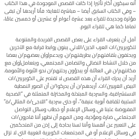
أنه سيكون أكثر تأثيرا إذا كانت القصص الموجودة في هذا الكتاب
– وفي الكتاب السابق أيضا – مباشرة للغاية؛ فأنا أريدها أن تبقى
مؤثرة وجديدة للقراء بعد عشرة أعوام أو عشرين أو خمسين عامًا،
تماما كما هي للقراء اليوم.
آمل أن يتعرف القراء على بعض القصص الفريدة والمتنوعة
للكويريين/ات العرب الذين/اللاتي يبنون روابط قرابة مع الآخرين
ويحتفون بثقافتهم/ن بطريقتهم/ن، ويدعم(و)ن بعضهم/ن بعضا
من خلال النشاط النضالي والتضامن المجتمعي، ويتعامل(و)ن مع
مكانتهم/ن في العائلة أو يبدؤون رحلتهم/ن نحو الأبوة والأمومة.
أريد أن يدرك القراء أن هذه القصص لا تقتصر على الكويريين/ات
البيض الغربيين/ات. أريدهم/ن أن يدركوا/ن أن الصور النمطية
الاستشراقية، والسردية المبتذلة والمختزلة المتمثلة في “الضحية
السلبية لثقافة أبوية عنيفة”، أو حتى سردية “اللاجئ/ة المثالي/ة”
المفروضة علينا في وسائل الإعلام أو خطاب وسائل التواصل
الاجتماعي ضارة ومؤذية، ومن المهم أن نظهر أننا قادرون/ات
على التعبير عن أنفسنا وأننا لسنا بحاجة إلى إذن من المتحكمين
في وسائل الإعلام أو في المجتمعات الكويرية الغربية التي لا تزال