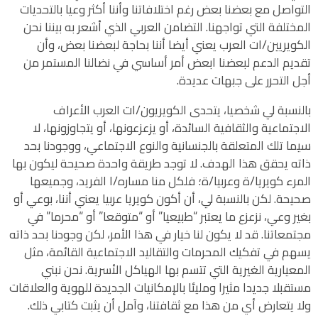
التواصل مع بعضنا بعض رغم اختلافاتنا وأننا أكثر وعيا بالتحديات
المختلفة التي تواجهنا. التضامن العربي الذي أشعر به بيننا نحن
الكويريين/ات العرب يعني أيضا أننا بحاجة لبعضنا بعض، وأن
تقديم الدعم لبعضنا ابعض أمر أساسي في نضالنا المستمر من
أجل التحرر على جبهات عديدة.
بالنسبة لي شخصيا، يتحدى الكويريون/ات العرب الأعراف
الاجتماعية والثقافية السائدة، أو يزعزعونها، أو يتجاوزونها، لا
سيما تلك المتعلقة بالجنسانية والنوع الاجتماعي، ووجودنا بحد
ذاته يحقق هذا الهدف. لا توجد طريقة واحدة صحيحة ليكون بها
المرء كويريا/ة وعربيا/ة؛ فلكل منا مساره/ا الفريد، وجميعها
صحيحة. لكن بالنسبة لي، أن أكون كويريا عربيا يعني أننا، بوعي أو
بغير وعي، نزعزع ما يعتبر “طبيعيا” أو “متوقعا” أو “محرما” في
مجتمعاتنا. قد لا يكون لنا خيار في هذا الأمر، لكن وجودنا بحد ذاته
يسهم في تفكيك المحرمات والتقاليد الاجتماعية القائمة، مثل
المعيارية الغيرية التي تتسم بها الهياكل الأسرية. نحن نبني
مستقبلا جديدا مثيرا ومليئا بالإمكانيات الجديدة للهوية والعلاقات
ولا يتعارض أي من هذا مع ثقافتنا، وآمل أن يثبت كتابي ذلك.