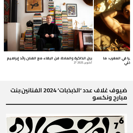
ير في الدفاع عن
أن تكون متوحدا ومضطرابا وكويرا في المغرب: ما
بين الذا
تمكنت المنظومة من كسره بداخلي
27 أكتوبر, 2025
24 فبراير, 2026
ضيوف غلاف عدد ‘الذبذبات’ 2024 الفنانين:بنت
مبارح ونكسو