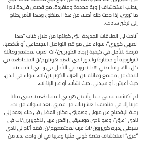
يتطلب استكشاف زاوية محددة ومتفردة، مع قصص فريدة نادرا
ما تروى، إذا حدث ذلك أصلا، من هذا المنظور، وهذا الأمر يحتاج
إلى تركيز هادف.
أتاحت لي العلاقات الجديدة التي كونتها من خلال كتاب “هذا
العربي كويري”، سواء على مواقع التواصل الاجتماعي أو شخصيا،
فرصة للتأمل في كيفية إيجاد الكويريين/ات العرب لمجتمع وعائلة
(بيولوجية أو مختارة) والدور الذي تلعبه هويتهم/ن المتقاطعة في
كل ذلك، وساعدني هذا بدوره في التأمل في رحلتي الشخصية
للبحث عن مجتمع وعائلة بين العرب الكويريين/ات، سواء في لندن،
حيث أعيش، أو سيدني، حيث نشأت، أو عبر الإنترنت.
لم أكتشف نفسي حقا وأتقبل هويتي المتقاطعة بصفتي مثليا
عربيا إلا في منتصف العشرينات من عمري، بعد سنوات من بدء
رحلة الإفصاح عن ميولي وهويتي، وكان الفضل في ذلك يعود إلى
نادي “عرق”، وهو نادي موسيقي راقص عربي للكويريين/ات في
سيدني يديره كويريون/ات عرب لمجتمعهم/ن؛ فقد أتاح لي نادي
“عرق” استكشاف متعة كوني مثليا وعربيا في آن واحد، بدلا من