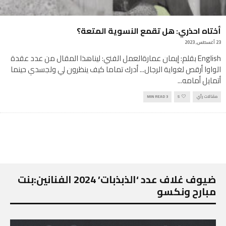
أختاه احذري: هل تقمع النسوية المتعة؟
23 أغسطس, 2023
English بقلم: إيمان عمارةالعمل الفني: ليناهذا المقال من عدد عقدة
الواوا أرقص لغواية الرجال... أدرك تماما كيف ينظرون لي ولجسدي حينما
أتمايل أمامه
...
مقالات رأي
5
3 MIN READ
ضيوف غلاف عدد ‘الذبذبات’ 2024 الفنانين:بنت
مبارح ونكسو