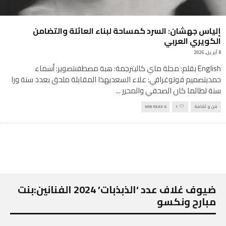
إلياس جهشان: السرد كمساحة لبناء العائلة والتضامن
الكويري العربي
8 أبريل, 2026
English بقلم: مجلة ماي كاليترجمة: هبة مصطفىتصوير: أسماء
حمديتصميم فوتوغرافي: علاء السعديهذا المقابلة ملحق بعدد سنة ورا
سنة لطالما كان الصحفي والمحرر
...
فن و ثقافة
1
6 MIN READ
ضيوف غلاف عدد ‘الذبذبات’ 2024 الفنانين:بنت
مبارح ونكسو