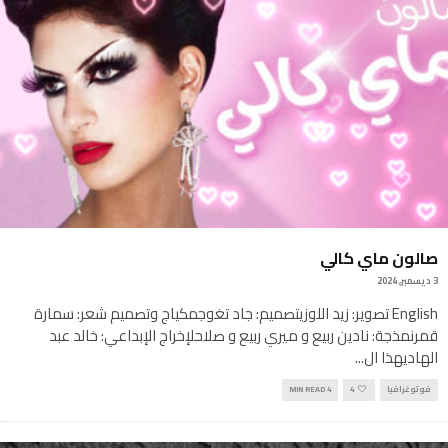
صالون ماي كالي
3 ديسمبر, 2024
English تصوير: زيد اللوزيتصميم: جاد تغوجمكياج وتصميم شعر: سمارة
قمرنمذجة: نادين ربيع و ميري ربيع و صلاحلإخراج الإبداعي: خالد عبد
الهاديهذا ال
...
فوتوغرافيا
4
4 MIN READ