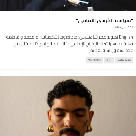
“سياسة الكرسي الأمامي”
16 فبراير, 2026
English تصوير: عمر شاعتلبيس: جاد تغوجالشخصيات: أم محمد و فاطمة
ثعلبةمجوهرات: نادالإخراج الإبداعي: خالد عبد الهاديهذا المقال من
عدد سنة ورا سنة بعد نض
...
فوتوغرافيا
0
3 MIN READ