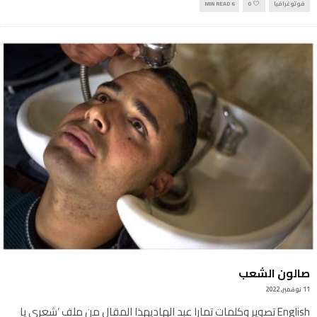
فوتوغرافيا
0
6 MIN READ
صالون الشعب
11 نوفمبر, 2022
English تصوير وكلمات تمارا عبد الهاديهذا المقال من ملف ‘شعري يا