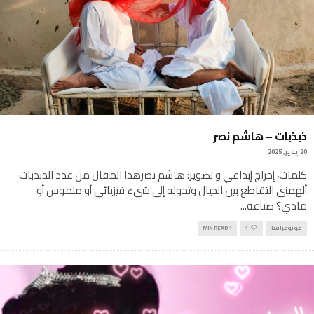
ذبذبات – هاشم نصر
20 يناير, 2025
كلمات، إخراج إبداعي و تصوير: هاشم نصرهذا المقال من عدد الذبذبات
ألهمني اﻟﺗﻘﺎطﻊ ﺑﯾن اﻟﺧﯾﺎل وتحوله إﻟﻰ ﺷﻲء ﻓﯾزﯾﺎﺋﻲ أو ملموس أو
مادي؟ ﺻﻧﺎﻋﺔ
...
فوتوغرافيا
1
1 MIN READ