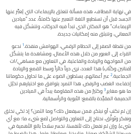
في نهاية المطاف، هذه مسألة تتعلق بالإيماءات التي يُعبِّر عنها
الجسد قبل أن تستطيع اللغة التعبير عنها كاملةً. عدد “ميادين
الإيماءات” هو المكان الذي تبدأ فيه الحركات، وتتشكّل فيه
المعاني، وتنبثق منه إمكانيات جديدة.
1
من نقطة الصفر إلى الحطام الرقمي، الهوامش منفذة.
ندعو
القراء إلى العبور من خلال هذه الأعمال، ومشاهدة ما يتشكّل
من المواجهة والإبادة والفاعلية. في التعاون مع مساهي/ات
(فنانين وكتّاب) هذا العدد، نرى درباً حائراً وسط القمع والإبادة
2
الجماعية.
عبر أعمالهم، يسلطون الضوء على ما تحاول حكوماتنا
إخفاءه: الغضب والرفض. هذا التمرد يتوافق مع اختيارهم تخيّل
3
ما هو مغاير.
وكثيرٌ من هذه المقاومة يبدأ في الميادين
الحميمة المقيَّدة بالقمع: الأبوية والرأسمالية.
إن لم نكتب أو نبتكر، فمن سيفعل ذلك؟ وما الثمن؟ إذ لكي نخلق
ونفكر ونُوثِّق، نحتاج إلى التعاون والتواصل (مع شيء ما؛ مع أي
شيء). وإن لم نفعل ذلك لأنفسنا، نخسر سلاحاً بالغ الأهمية في
مسيرتنا الشائكة: صوتنا، وتاريخنا، وروابطنا. ولعل هذا بالضبط ما