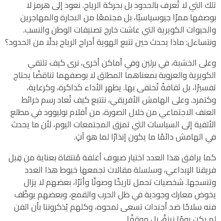
تلك التي لا تُعرف بالحدود بل بحركة الرياح. نعود إلى هرمز لا
بوصفها ممرًا جيوسياسيًا، بل مجتمعًا من البحارة والمهاجرين
والحيوات الكويرية التي عاشت خارج تصنيفات الوطن والنسب.
ونتساءل: ماذا يحدث حين تتبع الهوية أدراج الرياح بدلًا من الحدود؟
وعلى الخشبة، في برلين وفي أماكن أخرى، نرى كيف تلتقي
الكويرية والعروبة بمعناهما المطلق لا بوصفهما تناقضًا يحتاج
تفسيرًا، بل ثقافةً تُحتفى بها. يظهر الأداء كذاكرة، وكرعاية،
وكتمرد. وعلى الهامش الأفريقي، نتتبع كيف تُعاد رسم خرائط
العنف الاجتماعي من خلال الصورة، من أفلام نوليوود في مطلع
الألفية إلى السياسات التي تمزق المجتمعات اليوم، لأن ما يحدث
في الهامش دائمًا ما يكون إنذارًا لما هو آتٍ.
كما يرافق هذا العدد اختيار ضيوف أغلفة مُنتقاة بعناية من قِبل
فريقنا الإبداعي، وسلسلة مقالات تجمعها خيوط هذا العدد
وتنسجها. شخصيات تحمل تاريخًا وصوتًا وأثرًا، بعضهم لا يزال
يخوض معارك وجودية في ظل الحرب والقمع، وبعضهم يوظّف
فنه سلاحًا ضد أجندات تسعى لمحوه، وكلهم يُذكروننا بأن الفن
لم يكن يومًا زينةً، بل موقفًا.