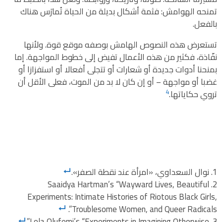
تمنحه الهوامش: فثمة أشكال بديلة من الحياة تُمارَس هناك
بالفعل.
تستعرض هذه النصوص الهامش بوصفه موقع قوة. ولأنها
نفّاذة، فكثير من هذه الأعمال تفيض إلى خطوط المواجهة. إما
بمنحنا أدوات جديدة أو شعارات أو تتجلى أفعالا أو استفزازا أو
غضبا أو مواجهة – أو إن كان لا بد من الموت، فعلى الأقل أن
4
تروي حكاياتها.
نوال السعداوي، «امرأة عند نقطة الصفر».
Saaidya Hartman’s “Wayward Lives, Beautiful
Experiments: Intimate Histories of Riotous Black Girls,
Troublesome Women, and Queer Radicals”.
Lola Olufemi’s “Experiments in Imagining Otherwise”.