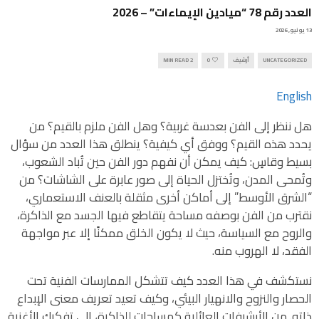
العدد رقم 78 “ميادين الإيماءات” – 2026
13 يونيو, 2026
UNCATEGORIZED
أرشيف
0
2 MIN READ
English
هل ننظر إلى الفن بعدسة غربية؟ وهل الفن ملزم بالقيم؟ من
يحدد هذه القيم؟ ووفق أي كيفية؟ ينطلق هذا العدد من سؤال
بسيط وقاسٍ: كيف يمكن أن نفهم دور الفن حين تُباد الشعوب،
وتُمحى المدن، وتُختزل الحياة إلى صور عابرة على الشاشات؟ من
“الشرق الأوسط” إلى أماكن أخرى مثقلة بالعنف الاستعماري،
نقترب من الفن بوصفه مساحة يتقاطع فيها الجسد مع الذاكرة،
والروح مع السياسة، حيث لا يكون الخلق ممكنًا إلا عبر مواجهة
الفقد، لا الهروب منه.
نستكشف في هذا العدد كيف تتشكل الممارسات الفنية تحت
الحصار والنزوح والانهيار البيئي، وكيف تعيد تعريف معنى الإبداع
ذاته. من الأرشيفات العائلية كمساحات للذاكرة، إلى تفكيك الأغنية