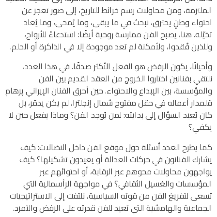
الملتزمة، ومن محاولات رسم خرائط للتاريخ، إلى صور تعجز عن
احتواء وطنٍ يحترق، نبحث في ما يبقى، وما يُمحى، وما يُعاد
تخيّله. هنا، يصبح الفن ممارسة روحية أيضًا: استدعاءً للأرواح،
وللذين فُقدوا، ولأمكنة لم تعد موجودة إلا في الذاكرة أو الحلم.
وأحيانًا، يكون الرفض هو الفعل الأكثر صدقًا. في هذا العدد،
نلتقي بفنانين اختاروا الخروج من العقد القديم بين الفن
والمؤسسة، بين الإبداع والاحتواء. حين أحرق الفنان الإيراني پرهام
قلمدار أعماله في حقل مفتوح شمال إنجلترا، لم يكن يدمّر، بل
كان يُعيد السؤال إلى بدايته: لمن يُوجد الفن؟ وماذا يفعل حين لا
يكفي؟
كما يطرح العدد أسئلة حول موقع الفن داخل النضالات: كيف
يشارك الفنانون في حركات العدالة أو يعيدون تشكيلها؟ كيف
يواجهون محاولات محوهم عبر الرقابة، أو احتوائهم عبر
المؤسسات والغسيل الثقافي؟ في مواجهة الرأسمالية التي
تسعى لتفريغ الفن من قوته السياسية، نلتفت إلى الاستراتيجيات
الجماعية والهامشية التي تعيد للفن قدرته على الرفض والتمرد.