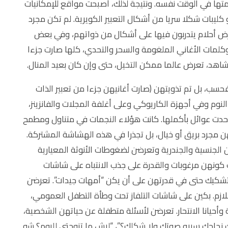
ّمتها في الوقت نفسه. ونتيجة لذلك، أصبحت مواقع للإمكانيات
و كليبات شكلا سريا من أشكال التعبير الكويرية. لم تكن مجرد
أرض أحلام يتدربون فيها على أشكال من ذواتهم، وفي بعض
 وكلمات الأغاني الملغومة والسحر والتحدي، كلها صارت جزءا
شاهد، تعرض عالما ممكن التخيل، حتى وإن كان بعيد المنال.
فحسب، بل تم تذويتهن (صارت أغانيهن جزءا من تعبير الذات
لنوم وفي أجهزة الكاريوكي وعلى أغلفة المجلات والفانزينز،
وحدت عوائل بأكملها. كانت هؤلاء النجمات في متناول ومطمح
بهن مجرد بريق أو خيال، بل تجذرا في هذه الهشاشة المشتركة.
الجنسية والجندرية وتعرضن لضغوطات الأنوثة المعيارية
ونهن مرغوبات والقدرة على جذب الانتباه على شاشات
التشكيك حتى في قدرتهن على أن يكن “أمهات جيدات”. تعرضن
ازم. بكين على شاشات التلفاز تحت وطأة التطفل العمومي،
 وأحيانا الانتحار. تعرضن لأسئلة متطفلة عن حياتهن الشخصية،
يك نجاحك سببه صوتك ولا شكلك؟”، “ليش ما تزوجتي لليوم؟ شو