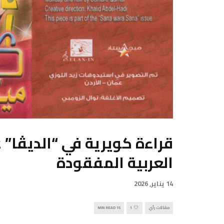
قراءة كويرية في “الديڤا” ع
العربية المفقودة
14 يناير, 2026
مقالات رأي
1
15 MIN READ