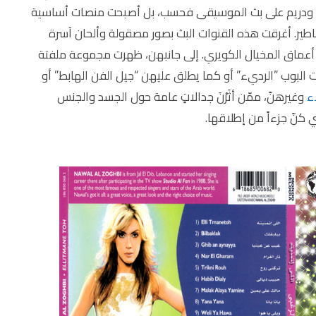
ودريم على بث الموسيقى فحسب، بل أصبحت منصات أساسية
طير. أغرقت هذه القنوات البث بصور مصقولة وألحان آسرة
عماق المخيال الكويري. إلى جانبهن، ظهرت مجموعة ملفتة
ت البوب ​​”الرديء” أو كما يطلق عليهن “جيل الفن الهابط” أو
ء
وغيرهنّ، ممّن أثَرْنَ جدالاتٍ عامة حول الجسد والجنس
ي كنّ جزءاً من إطلاقها.