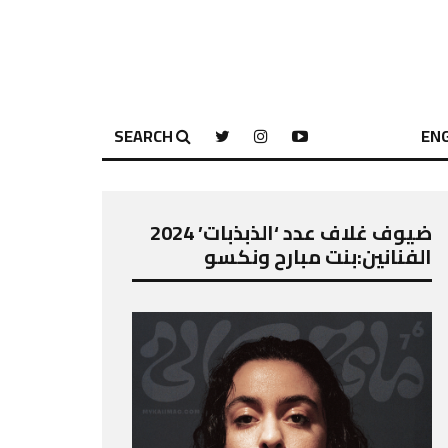
SEARCH
ENG
ضيوف غلاف عدد ‘الذبذبات’ 2024
الفنانين:بنت مبارح ونكسو