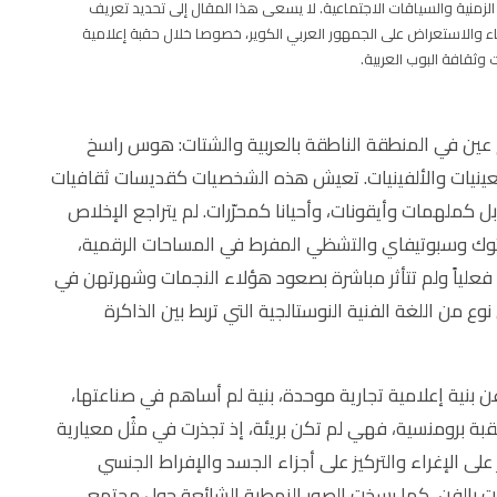
 الزمنية والسياقات الاجتماعية. لا يسعى هذا المقال إلى تحديد تعريف
ناء والاستعراض على الجمهور العربي الكوير، خصوصا خلال حقبة إعلامية
ثقافة البوب ​​العربية.
 عين في المنطقة الناطقة بالعربية والشتات: هوس راسخ
عينيات والألفينيات. تعيش هذه الشخصيات كقديسات ثقافيات
كملهمات وأيقونات، وأحيانا كمحرّرات. لم يتراجع الإخلاص
ك توك وسبوتيفاي والتشظي المفرط في المساحات الرقمية،
 فعلياً ولم تتأثر مباشرة بصعود هؤلاء النجمات وشهرتهن في
وع من اللغة الفنية النوستالجية التي تربط بين الذاكرة
عن بنية إعلامية تجارية موحدة، بنية لم أساهم في صناعتها،
قبة برومنسية، فهي لم تكن بريئة، إذ تجذرت في مثُل معيارية
ى الإغراء والتركيز على أجزاء الجسد والإفراط الجنسي
أثرت بالفن، كما رسخت الصور النمطية الشائعة حول مجتمع