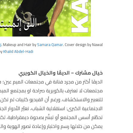
j
. Makeup and Hair by
Samara Qamar
. Cover design by Nawal
by
Khalid Abdel-Hadi
خيال مشترك – الديڤا والخيال الكويري
الديڤا أكثر من مجرد فنانة في مجتمعات الميم عين؛ 
مجتمعات لا تعترف بالكويرية صراحة او بمجتمع الميم 
للتعبير والاستكشاف. ورغم أن الفيديو كليبات لم تكن ثوري
الاجتماعية الكبرى: استقلالية الشباب، تغيّر الأدوار ال
تحطّم أسس المجتمع أو تبشّر بصحوة ديمقراطية، لكنه
يمكن من خلالها رسم واختبار وإعادة تصور الهوية وا