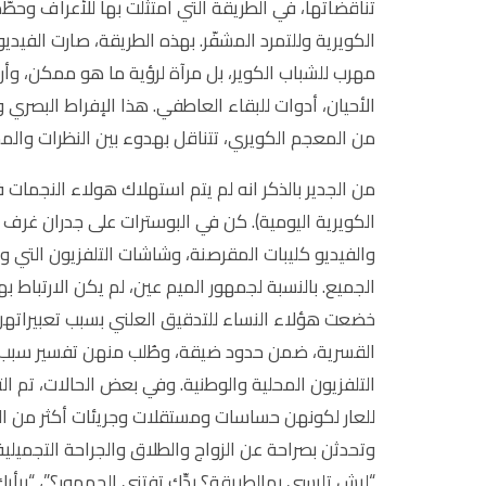
تناقضاتها، في الطريقة التي امتثلت بها للأعراف وحط
الكويرية وللتمرد المشفّر. بهذه الطريقة، صارت الفيدي
مهرب للشباب الكوير، بل مرآة لرؤية ما هو ممكن، و
الأحيان، أدوات للبقاء العاطفي. هذا الإفراط البصري
من المعجم الكويري، تتناقل بهدوء بين النظرات والم
من الجدير بالذكر انه لم يتم استهلاك هولاء النجمات 
الكويرية اليومية). كن في البوسترات على جدران غرف ا
والفيديو كليبات المقرصنة، وشاشات التلفزيون التي 
الجميع. بالنسبة لجمهور الميم عين، لم يكن الارتباط 
خضعت هؤلاء النساء للتدقيق العلني بسبب تعبيراتهن 
القسرية، ضمن حدود ضيقة، وطُلب منهن تفسير سبب ك
التلفزيون المحلية والوطنية. وفي بعض الحالات، تم 
للعار لكونهن حساسات ومستقلات وجريئات أكثر من الل
وتحدثن بصراحة عن الزواج والطلاق والجراحة التجميلية
“ليش تلبسي بهالطريقة؟ بدِّك تفتني الجمهور؟”، “برأ