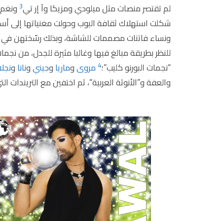
3
لم تقتصر منصات مثل ميلودي ومزيكا وآ إر تي
ونغم 
شكلت استهلاك ثقافة البوب وحولت مغنياتها إلى أسا
ونساء فاتنات مصممات للشاشة، وبذلك رسّختهن في أ
للنظر بطريقة مبالغ فيها وغالبا مثيرة للجدل، من نجما
4
“نجمات البورنو كليب”؛
مروى
و
ماريا
و
جيني
و
نانا
و
نجلا
والعفة و”الأنوثة العربية“، ثم اختفين مع التريندات الت