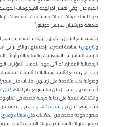
الميم عين. وفي تفسير آخر لهذه الڤيديوهات الموسيق
صورا لنساء عربيات قويات ومستقلات، مستعدات للإعل
2
صحيفة كريشتيان ساينس مونيتور
يكشف تتبع التبجيل الكويري لهؤلاء النساء عن تنوع ال
و
شريهان
(السابقة لعصرها بإطلالاتها، والتي برأيي اس
للترفيه المتلفز في السبعينيات والثمانينيات وأوائل 
الرمضانية المميزة. ثم أتى عهد النجمات المؤثّرات ال
بنجاح في مطلع الألفية وجماليات الألفينات المستقبلية
وصوتية بدت متقدمة على زمانهن؛ فنانات مثل سمير
أصالة نصري، ففي إعلان سامسونغ عام 2003
(
لون ع
والشاشة، علامة على بداية مرحلة جديدة في تكنولوجي
تقدّم سبع أغانٍ في
فيديو كليب واحد
، في خطوة غير م
صعود موجة جديدة من المغنيات مثل
هيفاء وهبي
و
ظهور القنوات الفضائية وقنوات الفيديو كليبات، بمزيج