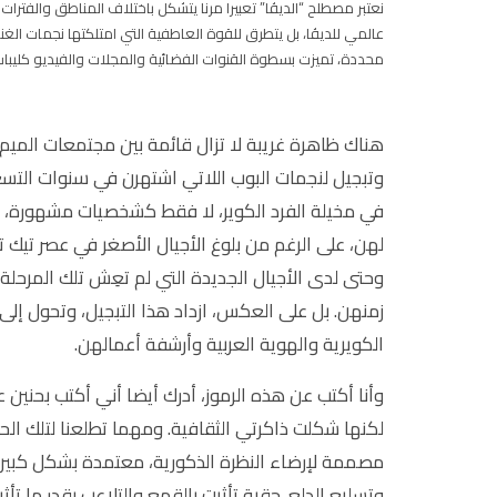
نعتبر مصطلح “الديڤا” تعبيرا مرنا يتشكل باختلاف المناطق والفترات
عالمي للديڤا، بل يتطرق للقوة العاطفية التي امتلكتها نجمات الغ
محددة، تميزت بسطوة القنوات الفضائية والمجلات والفيديو كليبات و
هناك ظاهرة غريبة لا تزال قائمة بين مجتمعات الميم
وتبجيل لنجمات البوب اللاتي اشتهرن في سنوات التس
في مخيلة الفرد الكوير، لا فقط كشخصيات مشهورة، بل 
لهن، على الرغم من بلوغ الأجيال الأصغر في عصر تي
وحتى لدى الأجيال الجديدة التي لم تعِش تلك المرحلة
زمنهن. بل على العكس، ازداد هذا التبجيل، وتحول إلى ن
الكويرية والهوية العربية وأرشفة أعمالهن.
وأنا أكتب عن هذه الرموز، أدرك أيضا أني أكتب بحنين 
لكنها شكلت ذاكرتي الثقافية. ومهما تطلعنا لتلك الح
مصممة لإرضاء النظرة الذكورية، معتمدة بشكل كبير عل
وتسليع الدلع. حقبة تأثرت بالقمع والتلاعب بقدر ما ت