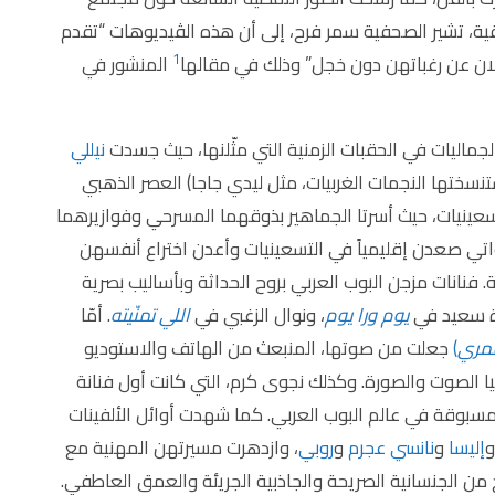
ية، تشير الصحفية سمر فرح، إلى أن هذه الڤيديوهات “تقدم
1
ان عن رغباتهن دون خجل” وذلك في مقالها
المنشور في
جماليات في الحقبات الزمنية التي مثّلنها، حيث جسدت
نيللي
تنسختها النجمات الغربيات، مثل ليدي جاجا) العصر الذهبي
التسعينيات، حيث أسرتا الجماهير بذوقهما المسرحي وفوازيرهما
لواتي صعدن إقليمياً في التسعينيات وأعدن اختراع أنفسهن
. فنانات مزجن البوب العربي بروح الحداثة وبأساليب بصرية
ة سعيد في
يوم ورا يوم
، ونوال الزغبي في
اللي تمنّيته
. أمّا
مري
)
جعلت من صوتها، المنبعث من الهاتف والاستوديو
ا الصوت والصورة. وكذلك نجوى كرم، التي كانت أول فنانة
سبوقة في عالم البوب العربي. كما شهدت أوائل الألفينات
إليسا
و
نانسي عجرم
و
روبي
، وازدهرت مسيرتهن المهنية مع
 من الجنسانية الصريحة والجاذبية الجريئة والعمق العاطفي.