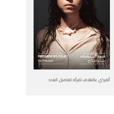
أنقر\ي عالغلاف لقرأة تفاصيل العدد