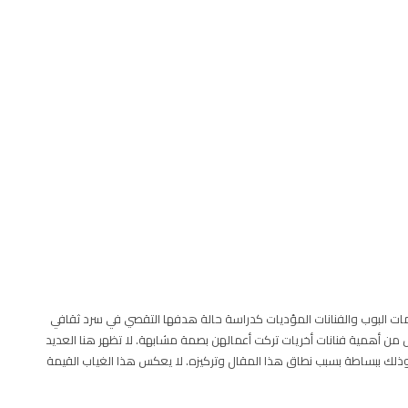
ت البوب والفنانات المؤديات كدراسة حالة هدفها التقصي في سرد ثقافي
 من أهمية فنانات أخريات تركت أعمالهن بصمة مشابهة. لا تظهر هنا العديد
وذلك ببساطة بسبب نطاق هذا المقال وتركيزه. لا يعكس هذا الغياب القيمة