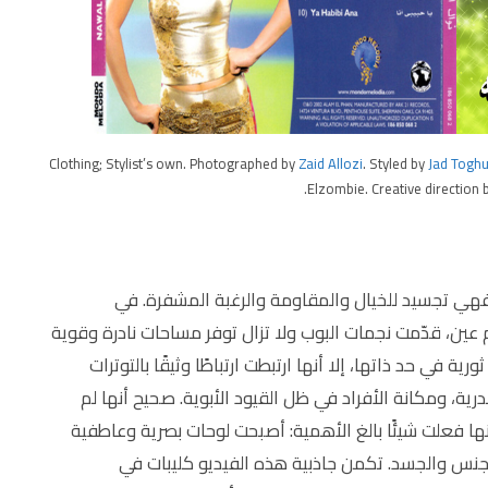
Clothing; Stylist’s own. Photographed by
Zaid Allozi
. Styled by
Jad Toghu
.
Elzombie. Creative direction 
فهي تجسيد للخيال والمقاومة والرغبة المشفرة. في
عين، قدّمت نجمات البوب ولا تزال توفر مساحات نادرة وقوية
ة في حد ذاتها، إلا أنها ارتبطت ارتباطًا وثيقًا بالتوترات
جندرية، ومكانة الأفراد في ظل القيود الأبوية. صحيح أنها لم
ا فعلت شيئًا بالغ الأهمية: أصبحت لوحات بصرية وعاطفية
لجنس والجسد. تكمن جاذبية هذه الفيديو كليبات في