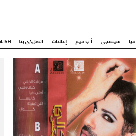
فيا
سينمجي
أ ب ميم
إعلانات
اتصل\ي بنا
LISH