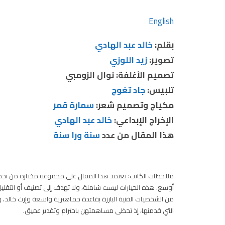
English
بقلم
:
خالد عبد الهادي
تصوير:
زيد اللوزي
تصميم الأغلفة: نوال الزومبي
تلبيس:
جاد تغوج
مكياج وتصميم شعر:
سمارة قمر
الإخراج الإبداعي:
خالد عبد الهادي
هذا المقال من عدد
سنة ورا سنة
ملاحظات الكاتب: يعتمد هذا المقال على مجموعة مختارة من نجما
أوسع. هذه الخيارات ليست شاملة، ولا تهدف إلى تصنيف أو التقليل
من الشخصيات الفنية البارزة بقاعدة جماهيرية واسعة وإرث خالد، 
التي قدمنها، إذ تحظى مساهمتهن باحترام وتقدير عميق.