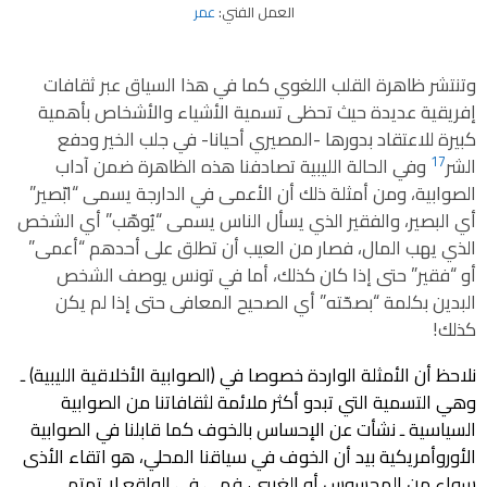
العمل الفني:
عمر
وتنتشر ظاهرة القلب اللغوي كما في هذا السياق عبر ثقافات
إفريقية عديدة حيث تحظى تسمية الأشياء والأشخاص بأهمية
كبيرة للاعتقاد بدورها ‪-‬المصيري أحيانا‪-‬ في جلب الخير ودفع
17
الشر
وفي الحالة الليبية تصادفنا هذه الظاهرة ضمن آداب
الصوابية، ومن أمثلة ذلك أن الأعمى في الدارجة يسمى “ابّصير”
أي البصير، والفقير الذي يسأل الناس يسمى “يُوهّب” أي الشخص
الذي يهب المال، فصار من العيب أن تطلق على أحدهم “أعمى”
أو “فقير” حتى إذا كان كذلك، أما في تونس يوصف الشخص
البدين بكلمة “بصحّته” أي الصحيح المعافى حتى إذا لم يكن
كذلك!
نلاحظ أن الأمثلة الواردة خصوصا في (الصوابية الأخلاقية الليبية) ـ
وهي التسمية التي تبدو أكثر ملائمة لثقافاتنا من الصوابية
السياسية ـ نشأت عن الإحساس بالخوف كما قابلنا في الصوابية
الأوروأمريكية بيد أن الخوف في سياقنا المحلي، هو اتقاء الأذى
سواء من المحسوس أو الغيبي، فهي في الواقع لا تهتم