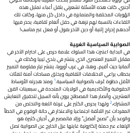
أجنبي. كانت هذه الأسئلة تشعرني بثقل أعباء تمثيل هذه
الهُويات المختلفة والمتمايزة في داخل كل منها، وكانت تلك
اللقاءات بالنسبة لهم نزهة في حقل ألغام ثقافية، يحذر فيها
أحدهم إحراج إثنية أو دين الآخر بقول أو فعل غير مناسب!
الصوابية السياسية الغربية
في البداية اعتبرت هذا السلوك علامة حرص على احترام الآخر في 
مقابل التمييز العنصري الذي ينتشر في بلدي ليبيا وكذلك في 
ألمانيا حيث أقيم.. وهنا، في غرب أوروبا‪،‬ ينتشر تيار مقاومة التمييز 
بخطاب يراعي الاختلافات الثقافية ويخلق مساحات آمنة للفئات 
1
الأقل حظوة عُرف بالصوابية السياسية.
 ومنذ هجرته الأوساط 
الحقوقية والأكاديمية في الولايات المتحدة في سبعينات القرن 
العشرين، وأنصار هذا المصطلح يرون بأنه السبيل لتحقيق التعايش 
2
المشترك،
 ولهذا يحرص الكثير على غربلة اللغة والتخلص من 
المفردات غير اللائقة اجتماعيا والاعتذار في حالة الوقوع في الخطأ 
والوعد بأن “نصبح أفضل” وإلا فالمصير في أحيان كثيرة هو 
الإلغاء عبر حملة إلكترونية غايتها عزل الخارج عن الصوابية تصل 