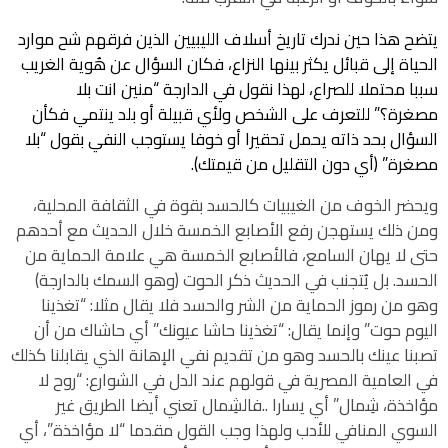
يتضح هذا حين ندرك تاريخ أسلاف الليبيين الذين فرقهم شح موارد
الحياة إلى قبائل يكثر بينها النزاع، فكان السؤال عن هُوية الغريب
سببا محتملا للصراع، لهذا نقول في الدارجة “منين انت بلا
مصغرة؟” للتعرف على الشخص ولأي قبيلة أو بلد ينتمي فكأن
السؤال بحد ذاته يحمل تحقيرا أو خوفا يستوجب النفي بقول “بلا
مصغرة” (أي دون التقليل من قيمتك).
ويحضر الخوف من الغيبيات كالحسد بقوة في الثقافة المحلية،
ومن ذلك يستهجن رفع الأصابع الخمسة خلال الحديث مع أحدهم
حتى لا يهان السامع، فالأصابع الخمسة هي علامة الحماية من
الحسد. بل يُتجنب في الحديث ذكر الحوت (وهو السمك بالدارجة)
وهو من رموز الحماية من الشر والحسد فلا يقال مثلا: “تغذينا
اليوم حوت” وإنما يقال: “تغذينا حاشا عيونك” أي حاشاك من أن
تصبنا عينك بالحسد وهو من تقديم نفي الإهانة الذي يقابلنا كذلك
في العامية المصرية في قولهم عند الدل في الشوارع: “روح لا
مؤاخذة، شِمال” أي يسارا ..فالشِمال تعني أيضا الطريق غير
السوي المنافي للأدب ولهذا وجب القول مقدما “لا مؤاخذة”، أي