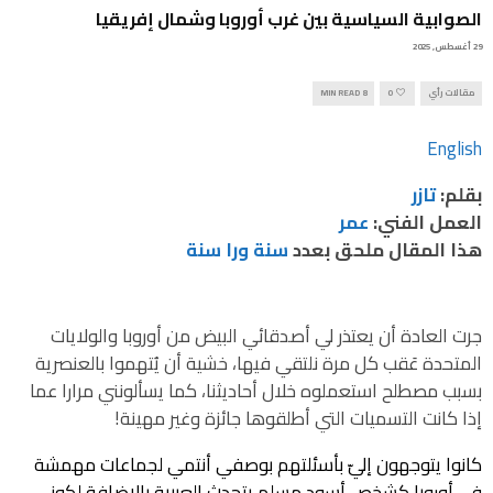
الصوابية السياسية بين غرب أوروبا وشمال إفريقيا
29 أغسطس, 2025
مقالات رأي
0
8 MIN READ
English
بقلم:
تازر
العمل الفني:
عمر
هذا المقال ملحق بعدد
سنة ورا سنة
جرت العادة أن يعتذر لي أصدقائي البيض من أوروبا والولايات
المتحدة عَقب كل مرة نلتقي فيها، خشية أن يُتهموا بالعنصرية
بسبب مصطلح استعملوه خلال أحاديثنا، كما يسألونني مرارا عما
إذا كانت التسميات التي أطلقوها جائزة وغير مهينة!
كانوا يتوجهون إليّ بأسئلتهم بوصفي أنتمي لجماعات مهمشة
في أوروبا كشخص أسود مسلم يتحدث العربية بالإضافة لكوني