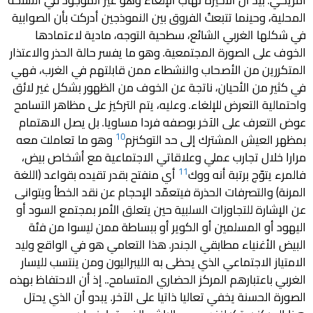
المحلية، وحينما تتبعتُ الفروق بين النموذجين أدركت بأن الصوابية
في شكلها الغربي الشائع، سطحية التوجه، مادية لاعتمادها
الخوف على الصورة المجتمعية. وهو ما يفسر حالة الحذر والاعتذار
المتكررين من الأصحاب والنشطاء ممن قابلتهم في الغرب، فهي
في كثير من الأحيان، ناتجة عن الخوف من الظهور بشكل غير لائق
واحتمالية التعرض للإلغاء. وعليه، يتم التركيز على مظاهر التسامح
عوض التعرف على الآخر بوصفه فردا مساويا. بل يصل الاهتمام
10
بمظهر العيش المشترك إلى حد التوكنزم
وهو ما تعاملت معه
مرارا خلال تجارب عملي وعلاقاتي الاجتماعية مع أشخاص بيض،
11
فالمرء يتوّج برتبة أنه ووك
أي منفتح بقدر تقيده بقواعد (اللغة
المرنة) والتصرفات الحذرة فيتعمّد الإحجام عن نقد الخطأ ويتوانى
عن الإشارة للتجاوزات السلبية حين يتعلق الأمر بمجتمع السود أو
اليهود أو المسلمين أو الكوير أو ببساطة ممن ليسوا من فئة
البيض الأغنياء مطابقي الجندر. هذا التعامي هو في الواقع وليد
الامتياز الاجتماعي الذي يحظى به الليبراليون ومن ينتسب لليسار
الغربي باعتبارهم المركز الحضاري المتسامح.. إذ أن الاحتفاظ بهذه
الصورة الحسنة يخفي تعاليا ذاتيا على الآخر. يبدو أن الذي يحتل