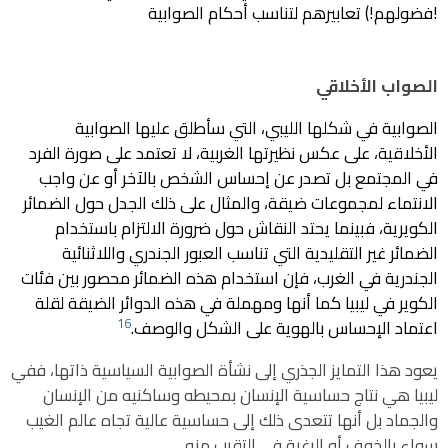
فضولهم!) تعابيرهم لتناسب أحكام الصوابية!
الصواب الأخلاقي
الصوابية في شكلها الليبي، التي سأطلق عليها الصوابية
الأخلاقية، على عكس نظيرتها الغربية، لا تعتمد على صورة الفرد
في المجتمع بل تصدر عن إحساس الشخص بالآخر أو عن واجب
الانتماء لمجموعات ضيقة، والمثال على ذلك الجدل حول الضمائر
الكويرية، فبينما يحتد النقاش حول ضرورة الالتزام باستخدام
الضمائر غير التقليدية التي تناسب العبور الجندري واللاثنائية
الجندرية في الغرب، فإن استخدام هذه الضمائر محصور بين فئات
الكوير في ليبيا كما أنها ومهملة في هذه الدوائر الضيقة لقلة
16
اعتماد الإحساس بالهوية على الشكل والوصف.
يعود هذا التمايز الجذري إلى نشأة الصوابية السياسية ذاتها، ففي
ليبيا هي نتاج حساسية الإنسان بمحيطه وساكنيه من الإنسان
والجماد بل أنها تتعدى ذلك إلى حساسية عالية تجاه عالم الغيب
سواء بالخوف أو الرغبة في التقرب منه.