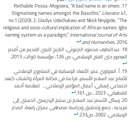
Rethabile Possa-Mogoera, “A bad name is an omen:
Stigmatising names amongst the Basotho,”
Literator
41,
no.1 (2020): 2; Gladys Udechukwu and Nkoli Nnyigide, “The
religious and socio-cultural implication of African names: Igbo
naming system as a paradigm,”
International Journal of Arts
and Humanities,
2016.
عبداللطيف محمود البرغوثي، التاريخ الليبي القديم من أقدم
العصور حتى الفتح الإسلامي، ص 126، مؤسسة تاوالت، 2013.
أ‫.‬ العرباوي عمر‫، الأبعاد الإنسانية في المشروع الإصلاحي
للأمام عبد السلام الأسمر، قراءة في مكانة المرأة والشباب كبعد
اجتماعي إنساني، أعمال المؤتمر الإصلاحي ـ ‬ ‫ للعلامة أحمد
القطعاني، 2023 ، ص 161.
رسائل الأسمر عبد السلام بن سليم الإدريسي الحسني إلى
مريديه ، جمع وتحقيق ودراسة‫:‬ مصطفى عمران رابعة، المدار
الإسلامي‫،‬ 2002، ص233.