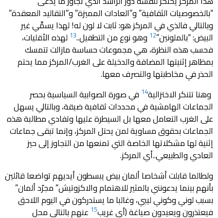
هذا المركز يحتكر لنفسه دور الراشد الذي تجاوز ما يدعى
“بالخصوصيات الثقافية” و”العادات المميزة” و”التقاليد المعقدة”
وبالتالي فالذي في المركز هو: ثابت لا لون له! لهذا يسمَّي غير
13
12
البيض: “بالملونين”
وهو نوع من التطفيل..
لهذه الأقليات،
فحسب هذه النظرة، هي مجموعات حساسة مازالت تتمسك
بمظاهر إثنيتها المضافة والدخيلة على الغرب‪/‬المركز مما يحتم
الحذر في مخاطبتها والتصرف معها‪.‬
14
وهنا تتنكر الاختزالية
في صورة الصوابية السياسية بحصر
الجماعات الهامشية في محددات ثقافية ضيقة، وبالتالي يسهل
على الغرب التعامل معها بل السيطرة عليها وتفادي مطالبة هذه
الجماعات بحقوق مساوية لمن يحتل المركز، وإنما تبقى جماعات
إثنية لها مشكلاتها الخاصة التي تمنعها من التجاوز إلى حيز
العادي والطبيعي..أي المركز.
ولطالما قابلت أشخاصا ألمان بيض يبسطون أيديهم تواضعا قائلين
بأنهم ‪”مجرّد ألمان ‪”بينما يدعونني بالمثير للاهتمام والاكزوتيش
بسبب لوني وكوني ليبي، وغالبا ما يستدركون في اليوم اللاحق
15
فيعتذرون ويعيدون صياغة (أي غريب
عنهم بالتالي محل