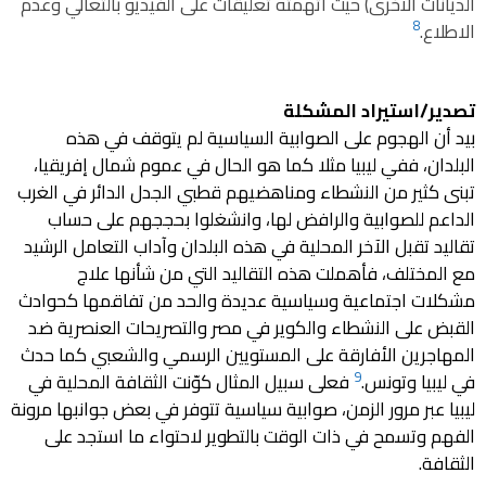
الديانات الأخرى) حيث اتهمته تعليقات على الفيديو بالتعالي وعدم
8
الاطلاع.
تصدير/استيراد المشكلة
بيد أن الهجوم على الصوابية السياسية لم يتوقف في هذه
البلدان، ففي ليبيا مثلا كما هو الحال في عموم شمال إفريقيا،
تبنى كثير من النشطاء ومناهضيهم قطبي الجدل الدائر في الغرب
الداعم للصوابية والرافض لها، وانشغلوا بحججهم على حساب
تقاليد تقبل الآخر المحلية في هذه البلدان وآداب التعامل الرشيد
مع المختلف، فأهملت هذه التقاليد التي من شأنها علاج
مشكلات اجتماعية وسياسية عديدة والحد من تفاقمها كحوادث
القبض على النشطاء والكوير في مصر والتصريحات العنصرية ضد
المهاجرين الأفارقة على المستويين الرسمي والشعبي كما حدث
9
في ليبيا وتونس.
فعلى سبيل المثال كوّنت الثقافة المحلية في
ليبيا عبر مرور الزمن، صوابية سياسية تتوفر في بعض جوانبها مرونة
الفهم وتسمح في ذات الوقت بالتطوير لاحتواء ما استجد على
الثقافة.