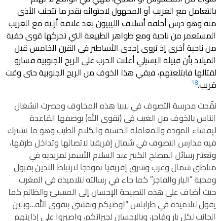
بالتعامل مع الغريب أو المجهول لاحتوائه بقدر ما تتجنب الأذى
منه وهو درس أخلفه أسلاف الليبيون بعد علاقة أزلية مع الغريب
المستعمر من ناحية ومع ظواهر الطبيعة التي تحركها قوى خفية
من ناحية أخرى إذ تروي إحدى الأساطير في القرن الخامس قبل
الميلاد بأن قبيلة البسيلي أعلنت الحرب على الريح الجنوبية فسارو
لقتالها فابتلعتهم، فبقي هذا الخوف من الريح الجنوبية حتى وقت
18
قريب.
نقّحت مدرسة التصوف في ليبيا هذه المخاوف وحصرت انشغال
الناس بالخوف من الغيب في (تقوى الله) بوصفها القاعدة
لإفشاء المودة والمعاملة الحسنة والكلام الطيب وهو ما تشترك
فيه مدارس التصوف في شمال إفريقيا لاتصالها وتداخل طرقها،
وتعتبر رسائل المصلح الكبير عبد السلام الأسمر لمريديه في
مناطق شمال وغرب وشرق إفريقيا نموذجا لارتباط التدين بقبول
ومحبة “البار والفاجر” كما جاء في رسالته لتلاميذه في المغرب
حيث أضاف على هذه النصيحة الإحسان إلى المسيئ والظالم كما
يقول لتلاميذه في طرابلس “اوصيكم ونفسي بتقوى الله…وبلين
الجانب لكل بار وفاجر، وبالإحسان لجيرانكم، واصبروا على إذايتهم