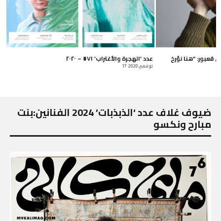
ان قعبور: “هنا نؤرخ
عدد ‘الهجرة والأغتراب’ ٧١# – ٢٠٢٠
17 نوفمبر, 2020
ضيوف غلاف عدد ‘الذبذبات’ 2024 الفنانين:بنت
مبارح ونكسو