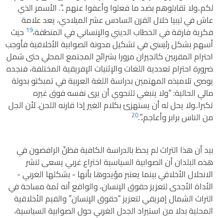
لكم..ولا تقابلوهم بضد ما فعلوا وأعفوا عنهم ..”. الأسمر الذي
عاش في ليبيا خلال القرن السادس عشر الميلادي، يعد علامة
19
فكرية فارقة في الخطاب الديني والإنساني في المنطقة،
حيث
أسهم بشكل رئيسي في تشكيل مدونة الصوابية الأخلاقية فأوجب
احترام المقربين كالجيران مرورا بشرائح المجتمع المحلي حتى شمل
ضرورة احترام تعددية اللغات والإثنيات الإفريقية المختلفة، فنجده
يوصي تلاميذه المهتمين بدراسة اللغة العربية في تمبكتو بدولة
مالي الحالية: “ولا ينبغي للنحوي أن يرى نفسه فوق غيره
تكبرا..ولا يحل له أن يستهزئ بكلام الغير إذا قارنه اللحن. لأن الجل
20
من الناس برابر وأعاجم..”.
بيد أن هذا التراث لم يحظ بالدراسة الكافية فظنّ الرافضون في
هذه البلدان أن الصوابية السياسية اختراع غربي يسعى لنشر
الأداة الأجدى لتعزيز حقوق الإنسان، والواقع أنه ثمة مساحة في
التراث الشمال إفريقي لتعزيز “حقوق الإنسان” والقيم الأخلاقية
المحلية بدلا من استيراد الجدل الغربي حول الصوابية السياسية،