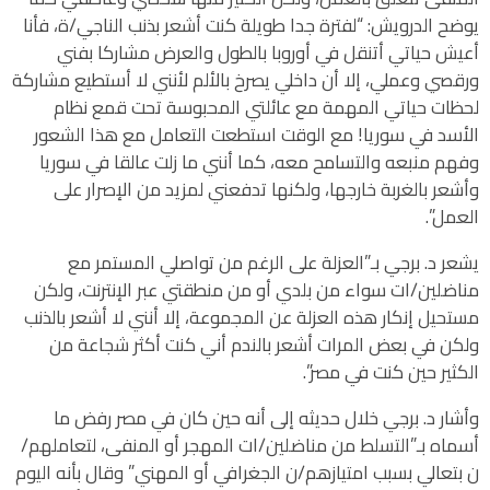
يوضح الدرويش: “لفترة جدا طويلة كنت أشعر بذنب الناجي/ة، فأنا
أعيش حياتي أتنقل في أوروبا بالطول والعرض مشاركا بفني
ورقصي وعملي، إلا أن داخلي يصرخ بالألم لأنني لا أستطيع مشاركة
لحظات حياتي المهمة مع عائلتي المحبوسة تحت قمع نظام
الأسد في سوريا! مع الوقت استطعت التعامل مع هذا الشعور
وفهم منبعه والتسامح معه، كما أنني ما زلت عالقا في سوريا
وأشعر بالغربة خارجها، ولكنها تدفعني لمزيد من الإصرار على
العمل”.
يشعر د. برجي بـ”العزلة على الرغم من تواصلي المستمر مع
مناضلين/ات سواء من بلدي أو من منطقتي عبر الإنترنت، ولكن
مستحيل إنكار هذه العزلة عن المجموعة، إلا أنني لا أشعر بالذنب
ولكن في بعض المرات أشعر بالندم أني كنت أكثر شجاعة من
الكثير حين كنت في مصر”.
وأشار د. برجي خلال حديثه إلى أنه حين كان في مصر رفض ما
أسماه بـ”التسلط من مناضلين/ات المهجر أو المنفى، لتعاملهم/
ن بتعالي بسبب امتيازهم/ن الجغرافي أو المهني” وقال بأنه اليوم