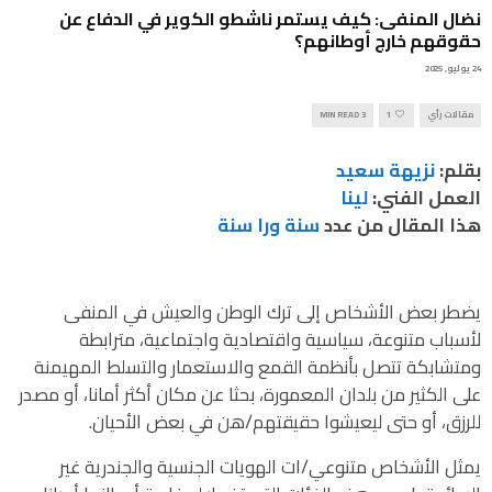
نضال المنفى: كيف يستمر ناشطو الكوير في الدفاع عن
حقوقهم خارج أوطانهم؟
24 يوليو, 2025
مقالات رأي
1
3 MIN READ
بقلم:
نزيهة سعيد
العمل الفني:
لينا
هذا المقال من عدد
سنة ورا سنة
يضطر بعض الأشخاص إلى ترك الوطن والعيش في المنفى
لأسباب متنوعة، سياسية واقتصادية واجتماعية، مترابطة
ومتشابكة تتصل بأنظمة القمع والاستعمار والتسلط المهيمنة
على الكثير من بلدان المعمورة، بحثا عن مكان أكثر أمانا، أو مصدر
للرزق، أو حتى ليعيشوا حقيقتهم/هن في بعض الأحيان.
يمثل الأشخاص متنوعي/ات الهويات الجنسية والجندرية غير