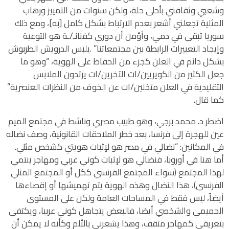
وشعبي وثقافتي بأحلى حلة، ولكن سنوات من التمييز ورهاب
المثلية تجعلني أشعر بعدم الارتباط بشكل كامل [به]، ومع ذلك
سوريا تبقى في دمي، وأؤمن أن دوري كفنانـ/ـة هو التوعية
وإيجاد التعبيرات الرابطة بين مجتمعاتنا” .يلبس الدرويش الطربوش
بشكل دائم في العلن كجزء من الحفاظ على الهوية، “وهو ما
جعل الكثير من الكويريين/ات الآخرين/ات يرتدون الملابس
التقليدية في العلن متخلين/ات عن الخوف من النظرات العنصرية”
كما قال.
اضطر د. محمد برجي، وهو طبيب مصري وناشط في مجتمع الميم
عين للهجرة إلى فرنسا، بعد خطر الملاحقات القانونية، وصف نضاله
في المكانين: “نضالي في مصر هو لإثبات هويتي كشخص مثلي.
أما هنا في أوروبا، فنضالي هو لإثبات كوني عربي ومهاجر ينتمي
لهذا المجتمع (سواء المجتمع الفرنسي ككل أو المجتمع المثلي
الفرنسي)، هذا النضال وهذه الهوية يتم تهميشها أو إقصاءها
أيضاً، ليس فقط في المساحات العامة ولكن على المستوى
الحميمي والشخصي أيضا، فالبعض يتجاهل كوني عربيا، ويكتفي
بتعريفي كمهاجر مثقف، وهذا يشعرني بالألم وكأنه لا يمكن أن