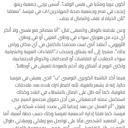
أكون عربيا ومثليا في نفس الوقت”. أسس برجي جمعية رينبو
إيجبت في مصر وجمعية صحة المهاجرين/ات في فرنسا، “معلقا
“لأن الحياة لا تقف والنضال لا يجف.
وعن علاقته بالوطن والمنفى قال: “أنا متصالح مع نفسي ولا أنكر
أي جزء من هويتي سواء في وطني العربي أو في وطني
الأوروبي، أعتقد أنني لست مندمجا بالكامل في أي مكان وراض
بذلك”، مشيرا إلى أنه يشتاق وينجذب لـ”اللقاءات العربية والشرقية
سواء الحفلات أو النقاشات أو الصداقات والدوائر الاجتماعية،
ولكني اليوم لا أشتاق ولا أحلم بالعودة للعيش في أوطاننا”.
فيما أكد الناشط الكويري التونسي “ب” الذي يعيش في فرنسا
حاليا، إنه لا يشعر بالغربة، لأنه اضطر لترك بلاده بعد ملاحقات
قانونية، كما أنه ظل على اتصال بالنشطاء في البلاد وكذلك
استكمل عمله الجمعياتي من أجل حقوق مجتمع الميم عين،
يقول “أثر العمل عن بعد إيجابيا لأني بصدد إنشاء شبكة في
فرنسا، كما نقلنا إدارة الجمعية لفرنسا وذلك حسب خطة أمنية، أما
على الصعيد الشخصي فأنا على تواصل مع زملائي وزميلاتي طوال
اليوم عن كل التفاصيل، أحس أنني محمي بمجموعة كاملة،