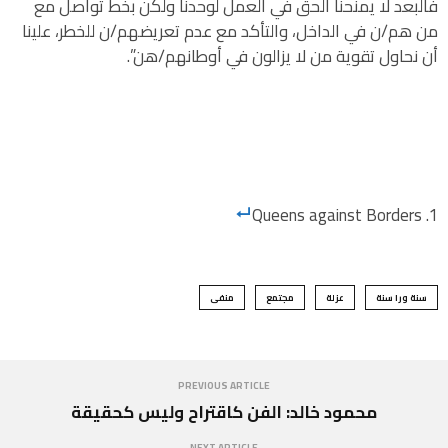
فالبعد لا يمنحنا الحق في العمل لوحدنا ولكن بخط تواصل مع
من هم/ن في الداخل، والتأكد مع عدم تعريضهم/ن للخطر، علينا
أن نحاول تقوية من لا يزالون في أوطانهم/هن”.
Queens against Borders
سنة ورا سنة
عزلة
مجتمع
منفى
PREVIOUS ARTICLE
محمود خالد: الفن كاقتراح وليس كحقيقة
NEXT ARTICLE