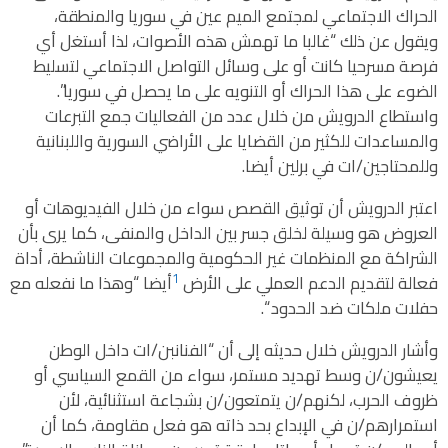
الحراك الاجتماعي لمجتمع الميم عين في سوريا والمنطقة،
ويقول عن ذلك “غالبا ما تهمش هذه الأصوات، لذا أستغل أي
فرصة مسرحيا كانت أو على وسائل التواصل الاجتماعي لتسليط
الضوء على هذا الحراك أو التنويه على ما يحصل في سوريا”.
واستطاع الدرويش من خلال عدد من الفعاليات جمع التبرعات
والمساعدات للكثير من القضايا على الأراضي السورية واللبنانية
وللمحتاجين/ات في برلين أيضا.
اعتبر الدرويش أن توثيق القصص سواء من خلال الفيديوهات أو
العروض هو وسيلة لخلق جسر بين الداخل والمنفى، كما يرى بأن
الشراكة مع المنظمات غير الحكومية والمجموعات الناشطة، أداة
1
فعالة لتقديم الدعم العملي على الأرض
أيضا “وهذا ما نفعله مع
حفلات ملكات ضد الحدود “.
وأشار الدرويش خلال حديثه إلى أن “الفنانبن/ات داخل الوطن
يعيشون/ن وسط تهديد مستمر، سواء من القمع السياسي أو
ظروف الحرب، لكنهم/ن يتمتعون/ن بشجاعة استثنائية، لأن
استمرارهم/ن في الإبداع بحد ذاته هو فعل مقاومة، كما أن