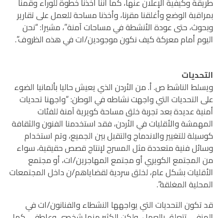
طريقة وكيفية الإعلان عنها، كما أننا أخذنا خطوة للوراء وقمنا
بمراقبة الوضع وأغلقنا مقرنا، وأخذنا مساحة للعمل على تقارير
وبحوث، حتى عودة الأنشطة في مساحات آمنة”، مشيرا: “نحن
اليوم أمام معركة كيف نكون موجودين/ات في هذه الظروف”.
التحديات
ويسلط الناشط ص. أ. من الأردن الذي يعيش حاليا بألمانيا الضوء
على التحديات التي واجهت نشاطه في الوطن: “واجهنا تحديات
أمنية عديدة بعد تجربة خلق مساحة كويرية آمنة للفئات
المهمشة والأقليات في الأردن، فقد استخدمنا الفنون والثقافة
كوسيلة للتغيير والاندماج والتقبل بين الجميع، وتم استخدام
وسائل فنية متعددة مثل المسرح لإنتاج قصص حقيقية، سواء
من المجتمع الكويري أو مجتمع المهاجرين/ات، أو مجتمع
الأقليات بشكل عام، لخلق سردية لقضاياهم/ن داخل المجتمعات
المحلية المغلقة”.
قد تكون التحديات التي يواجهها النشطاء والفنانون/ات في
المنفى تتعلق بالعمل، ولكن الكثير منها شخصي وعاطفي كما