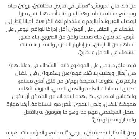
عن ذلك قال الدرويش: “نعيش في قارتين مختلفتين، بروتين حياة
ومجتمع مختلف تماما وهذا ليس ذنب أحد، هذا ليس مبررا
لإقصاء الغير ونبدأ بالرجم واستخدام لغة الكراهية، أحيانا يُنظر إلى
النشطاء في المنفى على أنهم/ن أقل إدراكا للواقع اليومي على
الأرض، قد يكون ذلك صحيحا ولكن من الضروري بناء جسور
التفاهم بين الطرفين، عبر إظهار الاحترام والتقدير لتضحيات
النشطاء في الداخل والخارج”.
فيما علق د. برجي على الموضوع ذاته: “النشطاء في دولنا، هم/
هن أبطال وبطلات بلا شك. فهم/هن يستمروا/ن في النضال
بالرغم من الظروف المحيطة بهم/ن من قلق أمني مستمر،
تضييق المساحات العامة والعمل المدني، الحروب الأهلية
وانكماش اقتصادي. كل هذه التحديات من الممكن أن تكون
مجهضة للنضال، ولكن التحدي الأكبر هو الاستدامة. أيضا مهارة
العمل المجتمعي مهم جدا وهو ما يقومون به بالفعل
وامتياز وتقدير لهم/ن”.
وعن الأفكار النمطية بيّن د. برجي: “المجتمع والمؤسسات الغربية