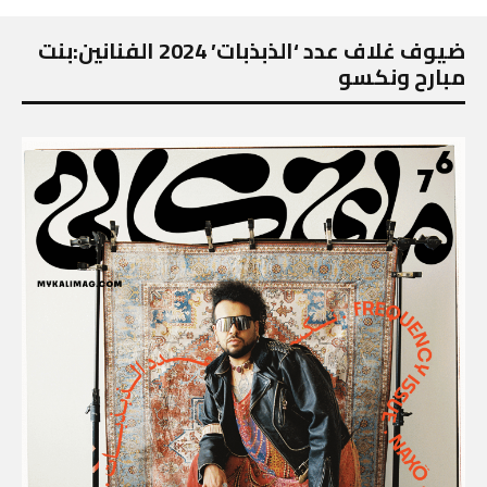
ضيوف غلاف عدد ‘الذبذبات’ 2024 الفنانين:بنت
مبارح ونكسو