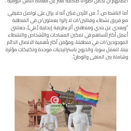
أعمالهم/ن تحمل أصواتا صادقة تعبر عن معاناة الناس اليومية”.
أما الناشط ص. أ. من الأردن فبيّن أنه لا يزال على تواصل حقيقي
مع فريق نشطاء وفنانين/ات لا زالوا يعملون/ن في المنطقة
“وبعدي عن بلدي ومنطقتي أثر بطريقة إيجابية [علي]، جعلتني
أعمل أكثر لأساهم في تمكين المساحات والأشخاص والنشطاء
الموجودين/ات في منطقتنا، ومؤمن أكثر بأهمية الاتصال الدائم
بيننا، للعمل سويا، والخروج باستراتيجيات موحدة وتكتيكات مؤثرة
وشاملة بين المنفى والوطن”.