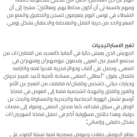
ومهم بالنسبة لي أن أكون محاطا بهم، وبعائلتي”. مشيرا إلى أن
النشطاء في تونس اليوم يتعرضون للسجن والتحقيق والمنع من
السفر والحد من حرية التنقل والملاحقة والاعتقال بشكل يومي.
تغير الاستراتيجيات
الدرويش الذي يعيش حاليا في ألمانيا كالعديد من الفنانين/ات من
مجتمع الميم عين العربي يقدمون عروضهم/ن وفنهم/ن في
المنفى، وحصل على ألقاب وجوائز فخرية تقديرا لفنه والتزامه
بالنضال. يقول: “أعطاني المنفى مساحة تأملية لأعيد تقييم تجربتي
وخيارات حياتي كشخص وكفنان/ة فانتقلت من التعبير عن الألم
والفرح والقلق والبهجة الشخصية فقط إلى الغوص في قضايا
أوسع تشمل الهوية الجماعية والجندرية والمساواة والبحث عن
الوطن في سياق فقدانه، كما منحني المنفى وصولا إلى منصات
دولية، وهذا حمّلني مسؤولية أكبر في تمثيل قضايا السوريين/ات
بشكل حقيقي وإنساني”.
ينظم الدرويش حفلات وعروض مسرحية فنية تسلط الضوء على