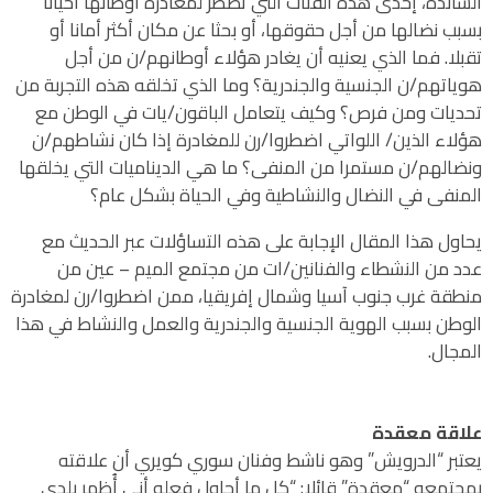
السائدة، إحدى هذه الفئات التي تضطر لمغادرة أوطانها أحيانا
بسبب نضالها من أجل حقوقها، أو بحثا عن مكان أكثر أمانا أو
تقبلا. فما الذي يعنيه أن يغادر هؤلاء أوطانهم/ن من أجل
هوياتهم/ن الجنسية والجندرية؟ وما الذي تخلقه هذه التجربة من
تحديات ومن فرص؟ وكيف يتعامل الباقون/يات في الوطن مع
هؤلاء الذين/ اللواتي اضطروا/رن للمغادرة إذا كان نشاطهم/ن
ونضالهم/ن مستمرا من المنفى؟ ما هي الديناميات التي يخلقها
المنفى في النضال والنشاطية وفي الحياة بشكل عام؟
يحاول هذا المقال الإجابة على هذه التساؤلات عبر الحديث مع
عدد من النشطاء والفنانين/ات من مجتمع الميم – عين من
منطقة غرب جنوب آسيا وشمال إفريقيا، ممن اضطروا/رن لمغادرة
الوطن بسبب الهوية الجنسية والجندرية والعمل والنشاط في هذا
المجال.
علاقة معقدة
يعتبر “الدرويش” وهو ناشط وفنان سوري كويري أن علاقته
بمجتمعه “معقدة” قائلا: “كل ما أحاول فعله أني أُظهر بلدي