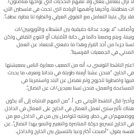
لا تزال يتعامل بتعال ولا تتفهم التحديات التي يواجها مناضلون/
ات منطقتنا، وآخرها وأهمها الإبادة التي تحدث في فلسطين الآن،
فلا يزال علينا التعامل مع التفوق العرقي والنظرة لنا بنظرة عطف”.
وأضاف: “لا يوجد عدالة حقيقية بين النشطاء والأوروبيين/ات
وبيننا، ويتم وضعنا دائما في خانة الأقليات أو التنوع الثقافي ولكن
لسنا جزءا من أخذ القرار وهذا ما دفعني للابتعاد عن العمل
المدني في الجمعيات الفرنسية”.
اعتبر الناشط التونسي ب. أنه من المعيب معايرة الناس بمعيشتها
في الخارج، “فنحن عشنا أزمنة طويلة في بلداننا ونعرف ما يحدث
فيها واضطررنا للخروج ولم ننفصل عن البلد واستمرينا في
المساعدة والعمل، فنحن لسنا بعيدين/ات عن النضال”.
وأخيرا قال الناشط الأردني ص. أ. “من المهم الانتباه إلى ألا يكون
هناك تأثير سلبي لعمل العمال في الخارج على العمال في الداخل
ووضعهم/ن في خطر، وننتبه للتواصل بين من في الداخل مع من
في الخارج لتسريع حركة المناصرة والتغيير والنمو بهذا النضال”. عن
نفسه يقول: “أصبحت أكثر وعيا بالتنسيق بين الخارج والداخل،