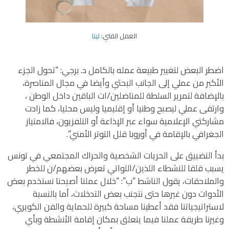
العمل الفني:
لينا
اضطر البعض لتغيير طبيعة عمله بالكامل د. برجي: “تحول الجزء
الأكبر من عملي إلى الجانب البحثي وأيضا في مجال المناصرة،
بالإضافة لتمرير السلطة للمناضلين/ات الباقين داخل الوطن ،
وارتقى عملي ليصبح وطنيا أو إقليميا وليس محليا، كما زادت
مشاركتي الإعلامية سواء عبر الإذاعة أو التلفزيون، فالامتياز
الجغرافي بالإقامة في أوروبا قلل التوتر الأمني”.
بدأ التضييق على الحريات الشخصية والحراك المجتمعي في تونس
يسبب قلقا للنشطاء اللذين/اللواتي تعرض بعضهم/ن للخطر
والملاحقات، يقول الناشط “ب”: “خلال عملنا أصبحنا نستخدم بعض
الأدوات دون غيرها حتى نتجنب بعض التدخلات، أما بالنسبة
لاستراتيجياتنا فقد أعطينا مساحة كبيرة للحماية والفن الكويري،
وغيرنا طريقة عملنا فيما يتعلق بمكان إقامة الأنشطة وبأي