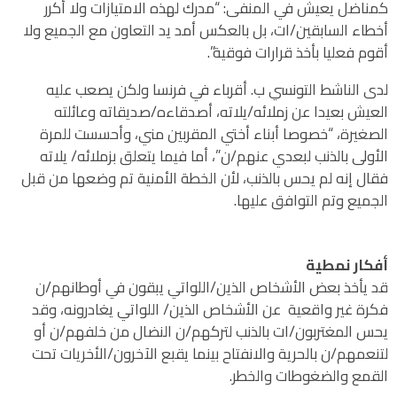
كمناضل يعيش في المنفى: “مدرك لهذه الامتيازات ولا أكرر
أخطاء السابقين/ات، بل بالعكس أمد يد التعاون مع الجميع ولا
أقوم فعليا بأخذ قرارات فوقية”.
لدى الناشط التونسي ب. أقرباء في فرنسا ولكن يصعب عليه
العيش بعيدا عن زملائه/يلاته، أصدقاءه/صديقاته وعائلته
الصغيرة، “خصوصا أبناء أختي المقربين مني، وأحسست للمرة
الأولى بالذنب لبعدي عنهم/ن”، أما فيما يتعلق بزملائه/ يلاته
فقال إنه لم يحس بالذنب، لأن الخطة الأمنية تم وضعها من قبل
الجميع وتم التوافق عليها.
أفكار نمطية
قد يأخذ بعض الأشخاص الذين/اللواتي يبقون في أوطانهم/ن
فكرة غير واقعية عن الأشخاص الذين/ اللواتي يغادرونه، وقد
يحس المغتربون/ات بالذنب لتركهم/ن النضال من خلفهم/ن أو
لتنعمهم/ن بالحرية والانفتاح بينما يقبع الآخرون/الأخريات تحت
القمع والضغوطات والخطر.