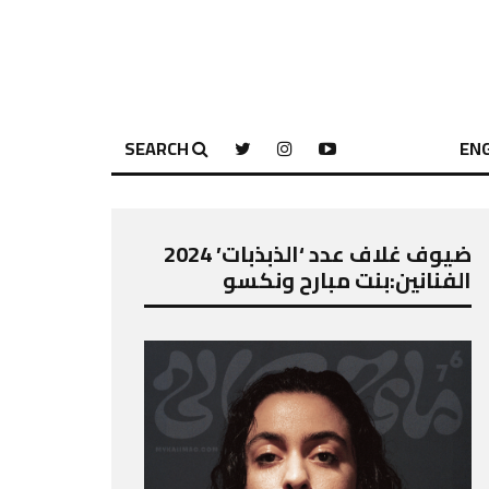
SEARCH
ENG
ضيوف غلاف عدد ‘الذبذبات’ 2024
الفنانين:بنت مبارح ونكسو