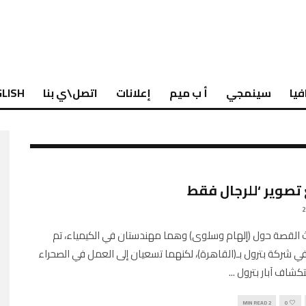
فيا
سينمجي
أ ب ميم
إعلانات
اتصل\ي بنا
LISH
 تصوير ‘للرجال فقط
ث القصة حول (إلهام وسلوى) وهما مهندستان في الكيمياء، تم
في شركة بترول بـ(القاهرة)، لكنهما تسعيان إلى العمل في الصحراء
شاف آبار بترول
...
2 MIN READ
0