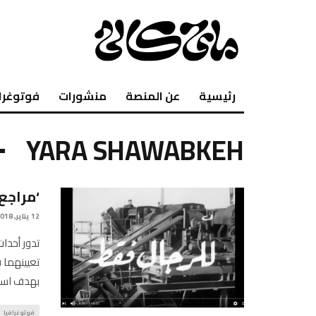
رئيسية
عن المنصة
منشورات
فوتوغرا
YARA SHAWABKEH
‘مراجع
12 يناير, 2018
تدور أحدا
تعيينهما 
بهدف استك
فوتوغرافيا