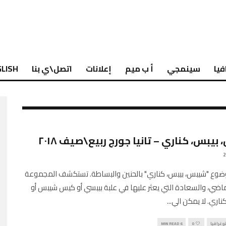
فيا
سينمجي
أ ب ميم
إعلانات
اتصل\ي بنا
LISH
يبس، كناري – تانيا جورج ربيع\صيف ٢٠١٨
ضوع "شيبس، بيبس، كناري" بالحنين والبساطة. تستكشف المجموعة
اضي، والسعادة التي يعثر عليها في علبة بيبسي أو كيس شيبس أو
اري. لا يمكن الي
...
وغرافيا
0
6 MIN READ