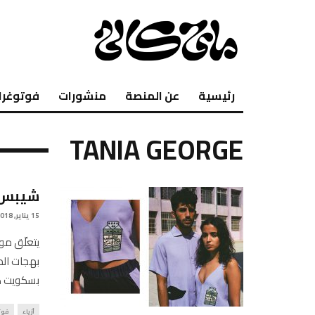
رئيسية
عن المنصة
منشورات
فوتوغرا
TANIA GEORGE
شيبس، ب
15 يناير, 2018
يتعلّق مو
بهجات الم
بسكويت كن
أزياء
فوت