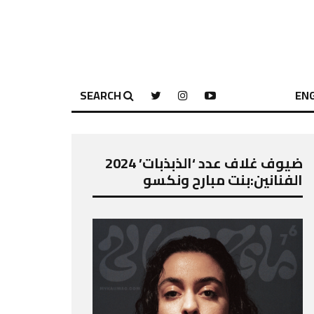
SEARCH
ENG
ضيوف غلاف عدد ‘الذبذبات’ 2024
الفنانين:بنت مبارح ونكسو