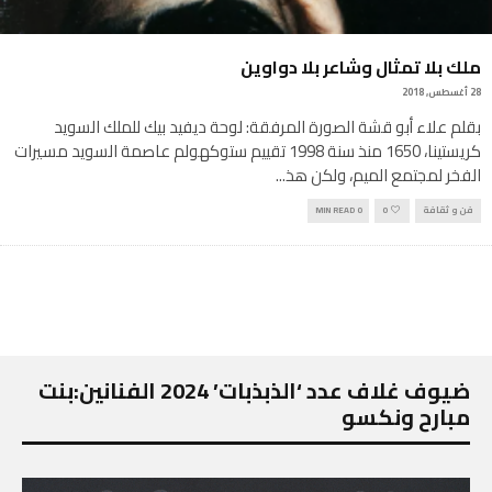
ملك بلا تمثال وشاعر بلا دواوين
28 أغسطس, 2018
بقلم علاء أبو قشة الصورة المرفقة: لوحة ديفيد بيك للملك السويد
كريستينا، 1650 منذ سنة 1998 تقييم ستوكهولم عاصمة السويد مسيرات
الفخر لمجتمع الميم، ولكن هذ
...
فن و ثقافة
0
0 MIN READ
ضيوف غلاف عدد ‘الذبذبات’ 2024 الفنانين:بنت
مبارح ونكسو