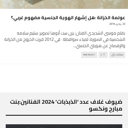
عولمة الخزانة :هل إشهار الهوية الجنسية مفهوم غربي؟
23 يناير, 2018
بقلم موسى الشديدي الفنان: يزن ست أبوها تصوير: سليم سلامه
الشخصية في الصورة: لمياء صوافطة في 2012 قررت الخروج من الخزانة
والإفصاح عن هويتي الجنسي
...
مقالات رأي
2
1 MIN READ
ضيوف غلاف عدد ‘الذبذبات’ 2024 الفنانين:بنت
مبارح ونكسو