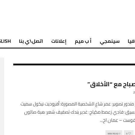
فيا
سينمجي
أ ب ميم
إعلانات
اتصل\ي بنا
LISH
باح مع “الأخلاق”
مندور تصوير: عمر شاع الشخصية المصورة: أفروديت نيكول سميث
نسيق: فادي زعمط مكياج: غدير بندك تصفيف شعر: هبة صالون
وفوست – عمان اخ
...
7 MIN READ
0