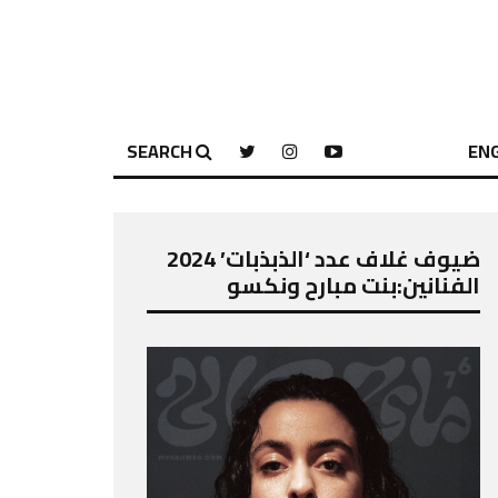
SEARCH
ENG
ضيوف غلاف عدد ‘الذبذبات’ 2024
الفنانين:بنت مبارح ونكسو