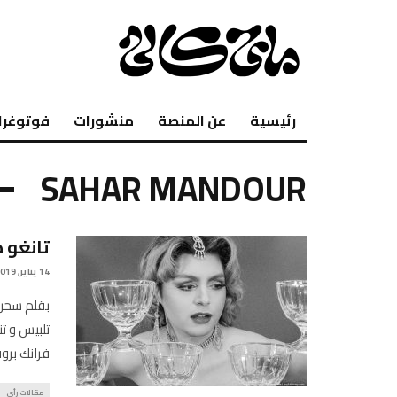
رئيسية
عن المنصة
منشورات
فوتوغرا
SAHAR MANDOUR
تانغو ص
14 يناير, 2019
بقلم سحر 
تلبيس و ت
فرانك بر
مقالات رأي