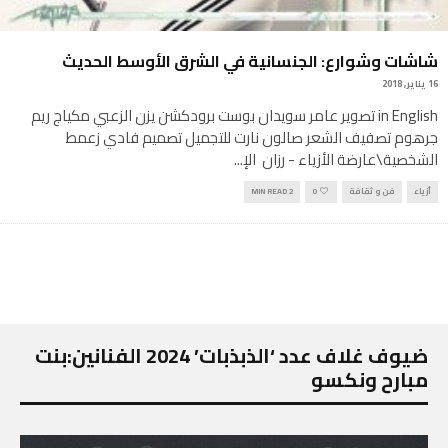
شاشات وشوارع: الجنسانية في الشرق الأوسط الحديث
16 يناير, 2018
in English تصوير عامر سويدان بوست برودكشن يزن الزعبي مكياج ريم
جرهوم تصفيف الشعر صالون نارت للتجميل تصميم فادي زعمط
الشخصية\عارضة الأزياء - رزان الإ
...
أزياء
فن و ثقافة
0
2 MIN READ
ضيوف غلاف عدد ‘الذبذبات’ 2024 الفنانين:بنت
مبارح ونكسو