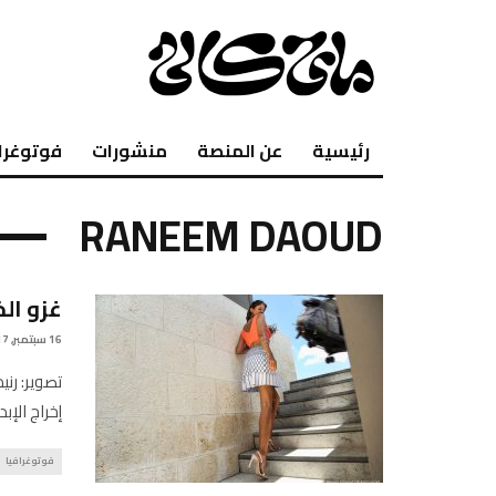
رئيسية
عن المنصة
منشورات
فوتوغرا
RANEEM DAOUD
غزو ال
16 سبتمبر, 2017
تصوير: رني
إخراج الإبد
فوتوغرافيا