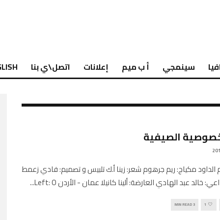
فيا
سينمجي
أ ب ميم
إعلانات
اتصل\ي بنا
LISH
خصوصية الصيفية
م الداود مكياج: ريم جرهوم شعر: زينا أ.ك تلبيس و تصميم: فادي زعمط
اعي: خالد عبد الهادي العارضة: ألينا كانيلا عمان - الأردن Left: O
...
3 MIN READ
1