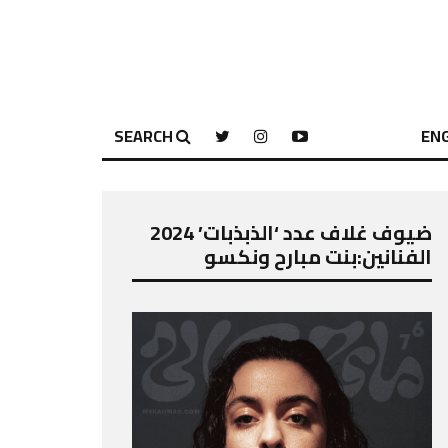
SEARCH
ENG
ضيوف غلاف عدد ‘الذبذبات’ 2024
الفنانين:بنت مبارح ونكسو