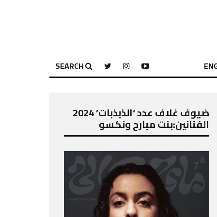
SEARCH
ENG
ضيوف غلاف عدد ‘الذبذبات’ 2024
الفنانين:بنت مبارح ونكسو