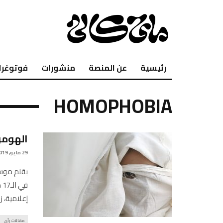
رئيسية
عن المنصة
منشورات
فوتوغرا
HOMOPHOBIA
الهومو
29 مايو, 2019
بقلم موسى
ف
إعلامية، ز
مقالات رأي