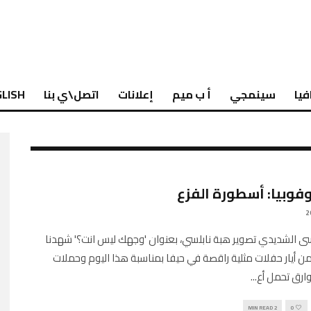
فيا
سينمجي
أ ب ميم
إعلانات
اتصل\ي بنا
LISH
فوبيا: أسطورة الفزع
 الشديدي تصوير هبة نابلسي، بعنوان 'وجهك ليس انت؟' شهدنا
ي الـ17 من أيار حفلات مثلية راقصة في حيفا بمناسبة هذا اليوم وحملات
وارق تحمل أع
...
2 MIN READ
0