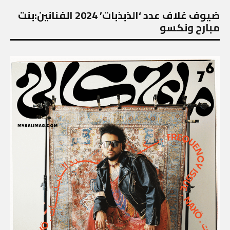
ضيوف غلاف عدد ‘الذبذبات’ 2024 الفنانين:بنت
مبارح ونكسو