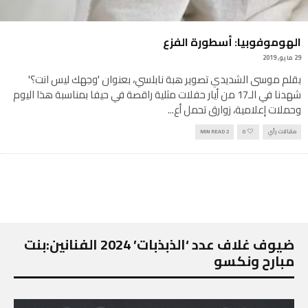
الهوموفوبيا: أسطورة الفزع
29 مايو, 2019
بقلم موسى الشديدي تصوير هبة نابلسي، بعنوان 'وجهك ليس انت؟'
شهدنا في الـ17 من أيار حفلات مثلية راقصة في حيفا بمناسبة هذا اليوم
وحملات إعلامية، زوارق تحمل أع
...
مقالات رأي
0
2 MIN READ
ضيوف غلاف عدد ‘الذبذبات’ 2024 الفنانين:بنت
مبارح ونكسو