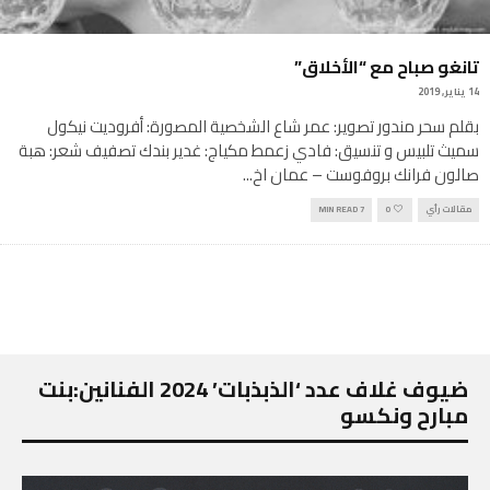
تانغو صباح مع “الأخلاق”
14 يناير, 2019
بقلم سحر مندور تصوير: عمر شاع الشخصية المصورة: أفروديت نيكول
سميث تلبيس و تنسيق: فادي زعمط مكياج: غدير بندك تصفيف شعر: هبة
صالون فرانك بروفوست – عمان اخ
...
مقالات رأي
0
7 MIN READ
ضيوف غلاف عدد ‘الذبذبات’ 2024 الفنانين:بنت
مبارح ونكسو