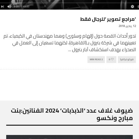
‘مراجع تصوير ‘للرجال فقط
12 يناير, 2018
تدور أحداث القصة حول (إلهام وسلوى) وهما مهندستان في الكيمياء، تم
تعيينهما في شركة بترول بـ(القاهرة)، لكنهما تسعيان إلى العمل في
الصحراء بهدف استكشاف آبار بترول
...
فوتوغرافيا
0
2 MIN READ
ضيوف غلاف عدد ‘الذبذبات’ 2024 الفنانين:بنت
مبارح ونكسو