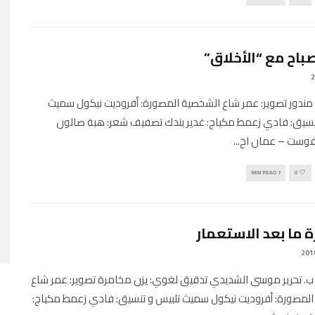
باح مع “الأخلاق”
مندور تصوير: عمر شاع الشخصية المصورة: أفروديت نيكول سميث
نسيق: فادي زعمط مكياج: غدير بندك تصفيف شعر: هبة صالون
وفوست – عمان اخ
...
7 MIN READ
0
 ما بعد الاستعمار
 ب. تحرير موسى الشديدي تدقيق لغوي: يزن مخامرة تصوير: عمر شاع
لمصورة: أفروديت نيكول سميث تلبيس و تنسيق: فادي زعمط مكياج: