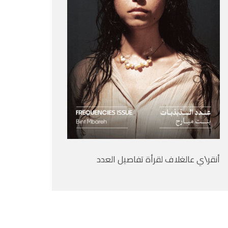
أنقر\ي عالغلاف لقرأة تفاصيل العدد