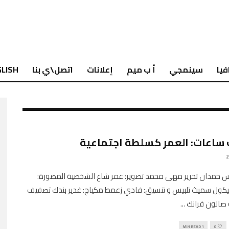
فيا
سينمجي
أ ب ميم
إعلانات
اتصل\ي بنا
LISH
ساعات: العمر كسلطة اجتماعية
س حمدان تحرير مهى محمد تصوير: عمر شاع الشخصية المصورة:
يكول سميث تلبيس و تنسيق: فادي زعمط مكياج: غدير بندك تصفيف
 صالون فرانك
...
1 MIN READ
0