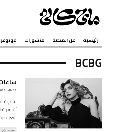
رئيسية
عن المنصة
منشورات
فوتوغرا
BCBG
ساعات 
24 يناير, 2019
بقلم: فرا
أفروديت ن
شعر: هبة
مقالات رأي