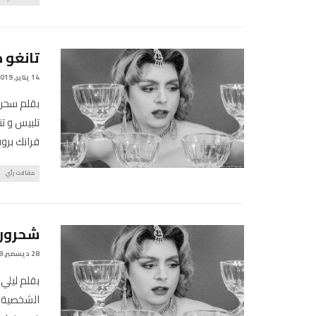
تانغو ص
14 يناير, 2019
بقلم سحر 
تلبيس و ت
فرانك بر
مقالات رأي
شحرورة
28 ديسمبر, 2018
بقلم ليلي
الشخصية ا