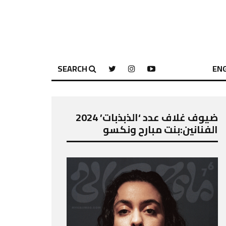
SEARCH
ENG
ضيوف غلاف عدد ‘الذبذبات’ 2024
الفنانين:بنت مبارح ونكسو