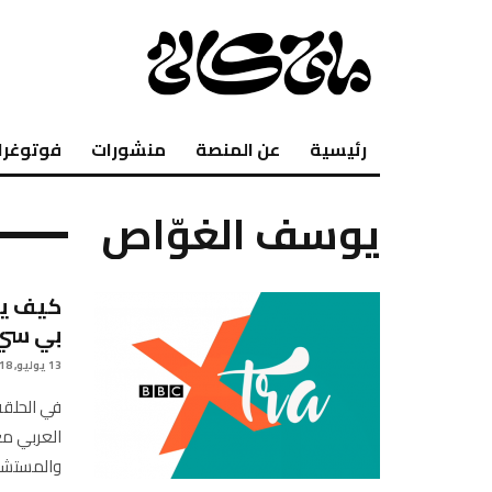
رئيسية
عن المنصة
منشورات
فوتوغرا
يوسف الغوّاص
كيف يع
بي سي 
13 يوليو, 2018
العربي مع
والمستشا