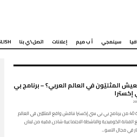
فيا
سينمجي
أ ب ميم
إعلانات
اتصل\ي بنا
LISH
يش المثليّون في العالم العربي؟ – برنامج بي
إكسترا
في الحلقة 40 من برنامج بي بي سي إكسترا نناقش واقع المثليّين في العالم
 الفنانة الكوميدية والناشطة الاجتماعية شادن فقيه من لبنان
ر في مجال التسو
...