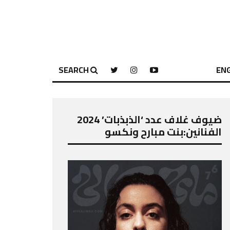
SEARCH
ENG
ضيوف غلاف عدد ‘الذبذبات’ 2024
الفنانين:بنت مبارح ونكسو