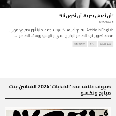
“أن أعيش بحرية، أن أكون أنا”
5 سبتمبر, 2019
Article in English بقلم: أوليفيا كثبيرت ترجمة: مايا أنور تدقيق: مهى
محمد تصوير: نجد الطاهر الإخراج الفني و تلبيس: يوسف الطاهر
...
فن و ثقافة
8
1 MIN READ
ضيوف غلاف عدد ‘الذبذبات’ 2024 الفنانين:بنت
مبارح ونكسو