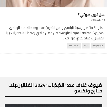
هل ترى صوتي؟
19 يناير, 2020
in English تصوير هبة نابلسي رئيس التحرير/مفهوم: خالد عبد الهادي
تصميم\القطعة الفنية الملبوسة من عمل فادي زعمط الشخصيات: يارا
العسيلي ، عباد لحام، مو ، ف
...
فوتوغرافيا
2
2 MIN READ
ضيوف غلاف عدد ‘الذبذبات’ 2024 الفنانين:بنت
مبارح ونكسو