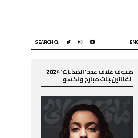
SEARCH
ENG
ضيوف غلاف عدد ‘الذبذبات’ 2024
الفنانين:بنت مبارح ونكسو