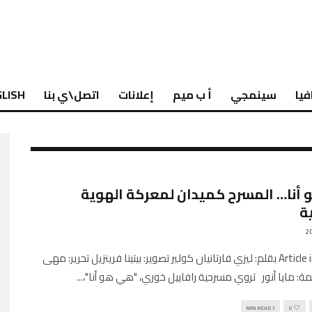
فيا
سينمجي
أ ب ميم
إعلانات
اتصل\ي بنا
LISH
أنا… المسرح كميدان لمعركة الهوية
ة
Article in English بقلم: ليزي فارتانيان كولير تصوير: بيتينا فرينزيل تحرير: مهى
ة: مايا أنور تروي مسرحية رافاييل خوري، "هي هو أنا"،
...
1 MIN READ
0