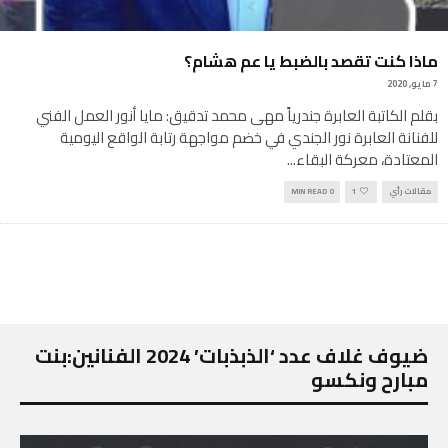
ماذا كنت تقصد بالضبط يا عم هشام؟
7 مايو, 2020
بقلم الكاتبة العابرة جندرياً مهى محمد تدقيق: مايا أنور العمل الفني
للفنانة العابرة نور الجندي في خضم مواجهة رتابة الواقع اليومية
المعتادة، معركة البقاء
...
مقالات رأي
1
0 MIN READ
ضيوف غلاف عدد ‘الذبذبات’ 2024 الفنانين:بنت
مبارح ونكسو