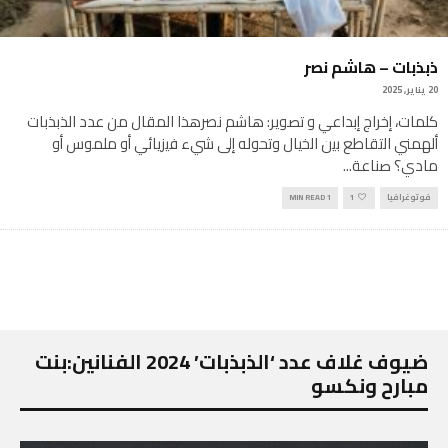
ذبذبات – هاشم نصر
20 يناير, 2025
كلمات، إخراج إبداعي و تصوير: هاشم نصرهذا المقال من عدد الذبذبات
ألهمني اﻟﺗﻘﺎطﻊ ﺑﯾن اﻟﺧﯾﺎل وتحوله إﻟﻰ ﺷﻲء ﻓﯾزﯾﺎﺋﻲ أو ملموس أو
مادي؟ ﺻﻧﺎﻋﺔ
...
فوتوغرافيا
1
1 MIN READ
ضيوف غلاف عدد ‘الذبذبات’ 2024 الفنانين:بنت
مبارح ونكسو