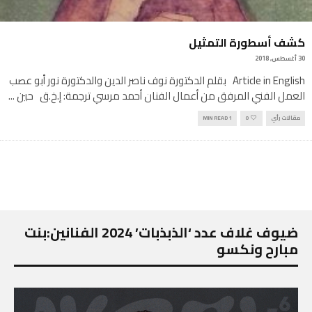
كشف أسطورة التمثيل
30 أغسطس, 2018
Article in English بقلم الدكتورة نوف ناصر الدين والدكتورة نور أبو عصب
العمل الفني المرفق من أعمال الفنان أحمد مرسي ترجمة: إ.خ.ق حين
...
مقالات رأي
0
1 MIN READ
ضيوف غلاف عدد ‘الذبذبات’ 2024 الفنانين:بنت
مبارح ونكسو