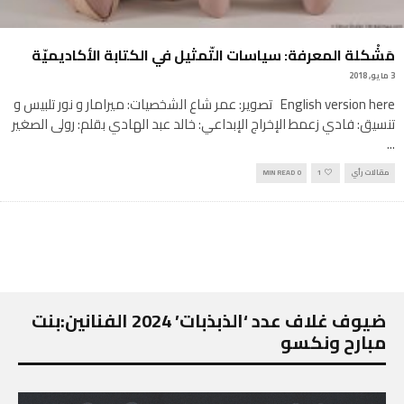
مَشْكلة المعرفة: سياسات التّمثيل في الكتابة الأكاديميّة
3 مايو, 2018
English version here تصوير: عمر شاع الشخصيات: ميرامار و نور تلبيس و
تنسيق: فادي زعمط الإخراج الإبداعي: خالد عبد الهادي بقلم: رولى الصغير
...
مقالات رأي
1
0 MIN READ
ضيوف غلاف عدد ‘الذبذبات’ 2024 الفنانين:بنت
مبارح ونكسو