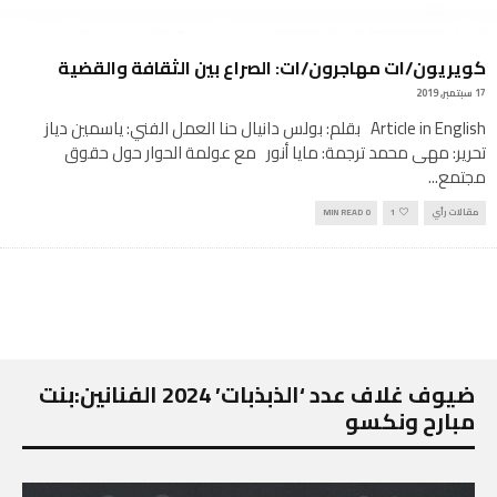
كويريون/ات مهاجرون/ات: الصراع بين الثقافة والقضية
17 سبتمبر, 2019
Article in English بقلم: بولس دانيال حنا العمل الفني: ياسمين دياز
تحرير: مهى محمد ترجمة: مايا أنور مع عولمة الحوار حول حقوق
مجتمع
...
مقالات رأي
1
0 MIN READ
ضيوف غلاف عدد ‘الذبذبات’ 2024 الفنانين:بنت
مبارح ونكسو