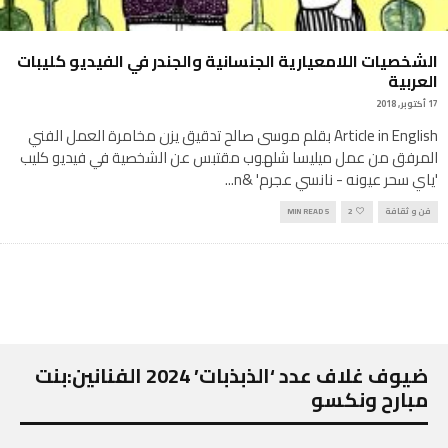
الشخصيات اللامعيارية الجنسانية والجندر في الفيديو كليبات
العربية
17 أكتوبر, 2018
Article in English بقلم موسى صالح تدقيق يزن مخامرة العمل الفني
المرفق من عمل ميليسا شلهوب مقتبس عن الشخصية في فيديو كليب
'ياي سحر عيونه - نانسي عجرم' &n
...
فن و ثقافة
2
5 MIN READ
ضيوف غلاف عدد ‘الذبذبات’ 2024 الفنانين:بنت
مبارح ونكسو