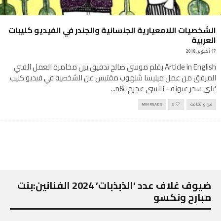
الشخصيات اللامعيارية الجنسانية والجندر في الفيديو كليبات
العربية
17 أكتوبر, 2018
Article in English بقلم موسى صالح تدقيق يزن مخامرة العمل الفني
المرفق من عمل ميليسا شلهوب مقتبس عن الشخصية في فيديو كليب
'ياي سحر عيونه - نانسي عجرم' &n
...
فن و ثقافة
2
5 MIN READ
ضيوف غلاف عدد ‘الذبذبات’ 2024 الفنانين:بنت
مبارح ونكسو