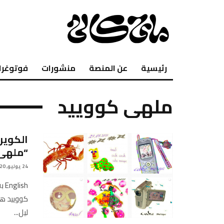
رئيسية
عن المنصة
منشورات
فوتوغرا
ملهى كووييد
الكوير 
“ملهى 
24 يوليو, 2020
sh
كووييد هذ
ليل
...