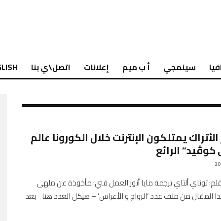
فيا
سينمجي
أ ب ميم
إعلانات
اتصل\ي بنا
LISH
الأتراك يمتلكون الإنترنت خلال الكورونا عالم
كوڤيد” الرائع
Engli بقلم: توناي ألتاي ترجمة مايا أنور العمل فني: مأخوذة عن ملهى
ا المقال من ملف عدد ‘الزواج و الأعراس’ – هيكل العدد هنا بعد