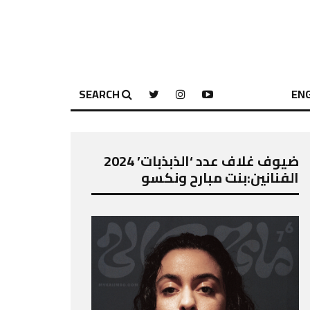
SEARCH
ENG
ضيوف غلاف عدد ‘الذبذبات’ 2024
الفنانين:بنت مبارح ونكسو