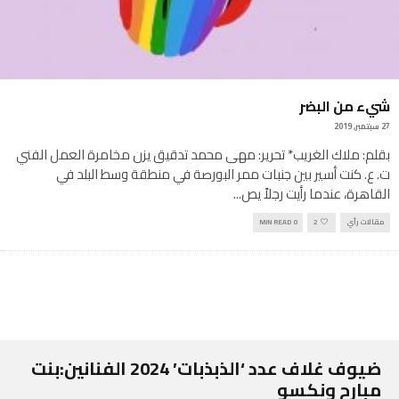
شيء من البضر
27 سبتمبر, 2019
بقلم: ملاك الغريب* تحرير: مهى محمد تدقيق يزن مخامرة العمل الفني
ت. ع. كنت أسير بين جنبات ممر البورصة في منطقة وسط البلد في
القاهرة، عندما رأيت رجلاً يص
...
مقالات رأي
2
0 MIN READ
ضيوف غلاف عدد ‘الذبذبات’ 2024 الفنانين:بنت
مبارح ونكسو