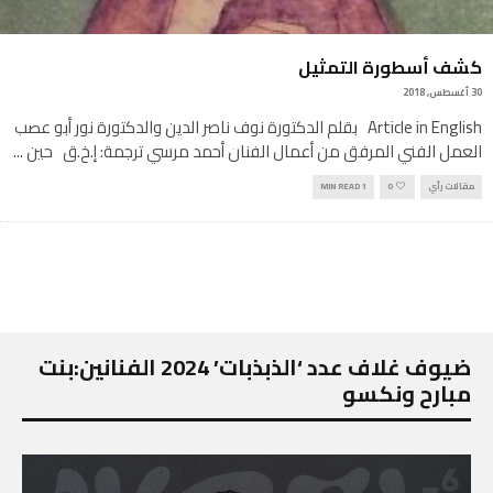
كشف أسطورة التمثيل
30 أغسطس, 2018
Article in English بقلم الدكتورة نوف ناصر الدين والدكتورة نور أبو عصب
العمل الفني المرفق من أعمال الفنان أحمد مرسي ترجمة: إ.خ.ق حين
...
مقالات رأي
0
1 MIN READ
ضيوف غلاف عدد ‘الذبذبات’ 2024 الفنانين:بنت
مبارح ونكسو