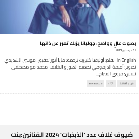
بصوت عالٍ وواضح: جوليانا يزبك تعبر عن ذاتها
12 ديسمبر, 2019
in English بقلم: أوليفيا كثبيرت ترجمة: مايا أنور تدقيق: موسى الشديدي
تصوير: أميمة الدرمومي تصميم الصور و الغلاف: محمد مو مصطفى
تلبيس: مروى السراج
...
فن و ثقافة
1
9 MIN READ
ضيوف غلاف عدد ‘الذبذبات’ 2024 الفنانين:بنت