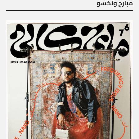
مبارح ونكسو