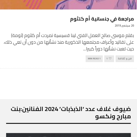
مراجعة في جنسانية أم كلثوم
20 سبتمبر, 2019
بقلم موسى صالح العمل الفني لينا قسيسية تمردت أم كلثوم (ثومة)
على تقاليد وأعراف مجتمعها الذكورية منذ نشأتها من دون أن تعي ذلك،
حيث لعبت نشأتها دوراً كبيرا
...
فن و ثقافة
1
1 MIN READ
ضيوف غلاف عدد ‘الذبذبات’ 2024 الفنانين:بنت
مبارح ونكسو