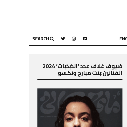
SEARCH
ENG
ضيوف غلاف عدد ‘الذبذبات’ 2024
الفنانين:بنت مبارح ونكسو