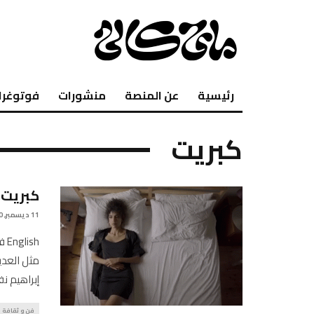
رئيسية
عن المنصة
منشورات
فوتوغرا
كبريت
كبريت:
11 ديسمبر, 2020
sh
مثل العدي
إبراهيم ن
فن و ثقافة