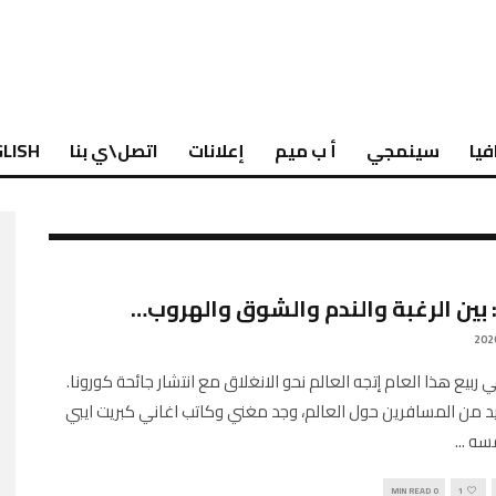
فيا
سينمجي
أ ب ميم
إعلانات
اتصل\ي بنا
LISH
 بين الرغبة والندم والشوق والهروب…
Engli في ربيع هذا العام إتجه العالم نحو الانغلاق مع انتشار جائحة كورونا.
د من المسافرين حول العالم، وجد مغني وكاتب اغاني كبريت ايبي
فسه
...
0 MIN READ
1