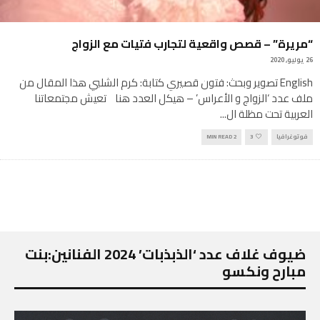
“مريرة” – قصص واقعية لتجارب فتيات مع الزواج
26 يوليو, 2020
English تصوير وبحث: فتون قصيري كتابة: كرم الشلبي هذا المقال من
ملف عدد ‘الزواج و الأعراس’ – هيكل العدد هنا تعيش مجتمعاتنا
العربية تحت مظلة ال
...
فوتوغرافيا
3
2 MIN READ
ضيوف غلاف عدد ‘الذبذبات’ 2024 الفنانين:بنت
مبارح ونكسو