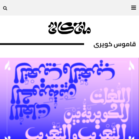
قاموس كويري