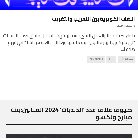
اللغات الكويرية بين التعريب والتغريب
8 سبتمبر, 2024
English بقلم: تازرالعمل الفني: سمر زريقهذا المقال ملحق بعدد الذبذبات
‪"‬تي هركون، الزوز فالاول دبيو كامبيو وبعتالي طلعو قرداشا!‪"‬ لم يفهم
هذه ا
...
مقالات رأي
0
6 MIN READ
ضيوف غلاف عدد ‘الذبذبات’ 2024 الفنانين:بنت
مبارح ونكسو