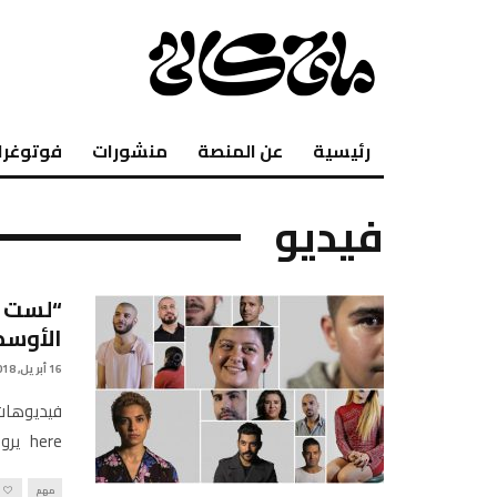
رئيسية
عن المنصة
منشورات
فوتوغرا
فيديو
“لست و
الأوسط
16 أبريل, 2018
here يروي النشطاء قصصهم ويصفون كيف يبنون تحركاتهم في تقرير من
مهم