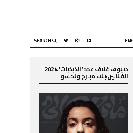
SEARCH
ENG
ضيوف غلاف عدد ‘الذبذبات’ 2024
الفنانين:بنت مبارح ونكسو