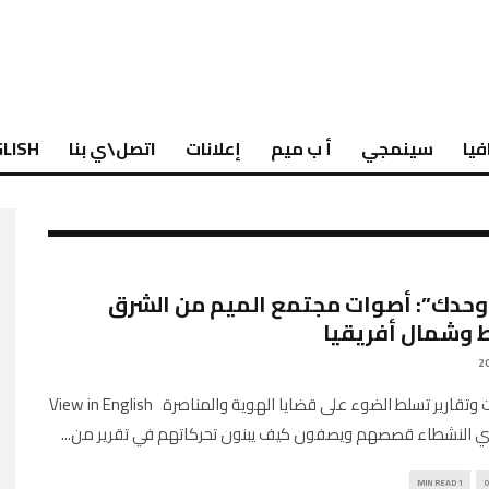
فيا
سينمجي
أ ب ميم
إعلانات
اتصل\ي بنا
LISH
حدك”: أصوات مجتمع الميم من الشرق
 وشمال أفريقيا
فيديوهات وتقارير تسلط الضوء على قضايا الهوية والمناصرة View in English
...
1 MIN READ
0