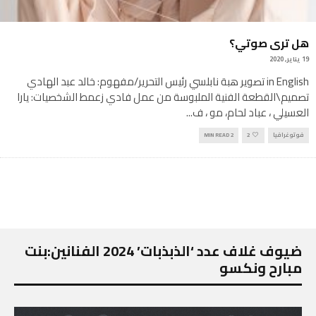
هل ترى صوتي؟
19 يناير, 2020
in English تصوير هبة نابلسي رئيس التحرير/مفهوم: خالد عبد الهادي
تصميم\القطعة الفنية الملبوسة من عمل فادي زعمط الشخصيات: يارا
العسيلي ، عباد لحام، مو ، ف
...
فوتوغرافيا
2
2 MIN READ
ضيوف غلاف عدد ‘الذبذبات’ 2024 الفنانين:بنت
مبارح ونكسو