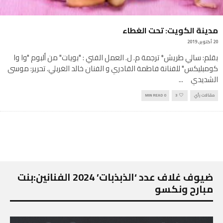
مدينة الكويت: تحت الغطاء
20 أكتوبر, 2019
بقلم: سالي طريش* ترجمة م. ل. العمل الفني : "بويات" من ألبوم "وا وا
كومبليكس" للفنانة فاطمة القادري و الفنان خالد الغربلي. تحرير: موسى
الشديدي
...
مقالات رأي
3
0 MIN READ
ضيوف غلاف عدد ‘الذبذبات’ 2024 الفنانين:بنت
مبارح ونكسو