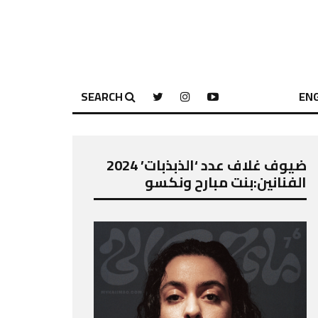
SEARCH
ENG
ضيوف غلاف عدد ‘الذبذبات’ 2024
الفنانين:بنت مبارح ونكسو