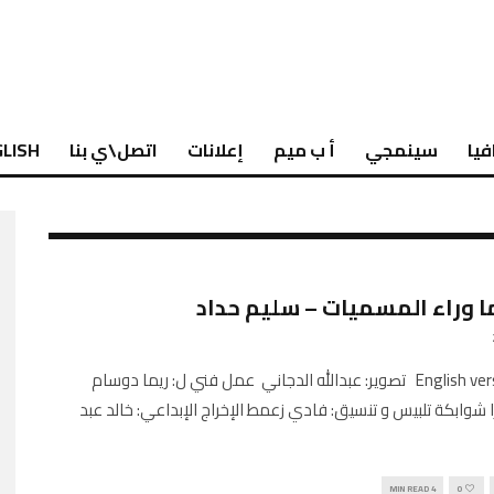
فيا
سينمجي
أ ب ميم
إعلانات
اتصل\ي بنا
LISH
ما وراء المسميات – سليم حداد
English version here تصوير: عبدالله الدجاني عمل فني ل: ريما دوسام
ا شوابكة تلبيس و تنسيق: فادي زعمط الإخراج الإبداعي: خالد عبد
4 MIN READ
0