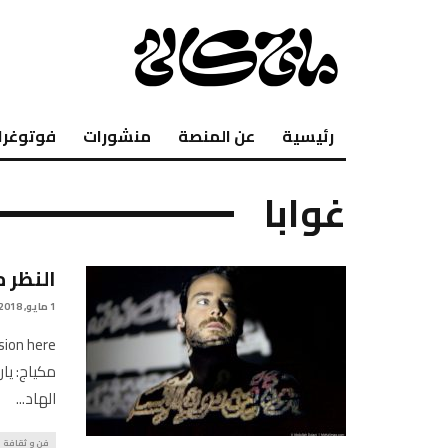
رئيسية
عن المنصة
منشورات
فوتوغرا
غوابا
النظر 
1 مايو, 2018
مكياج: يار
الهاد
...
فن و ثقافة