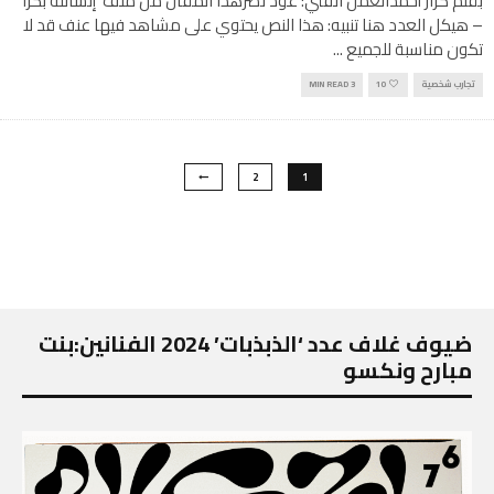
بقلم كرار أحمدالعمل الفني: عود نصرهذا المقال من ملف ‘إنشالله بكرا’
– هيكل العدد هنا تنبيه: هذا النص يحتوي على مشاهد فيها عنف قد لا
تكون مناسبة للجميع
...
تجارب شخصية
10
3 MIN READ
2
1
ضيوف غلاف عدد ‘الذبذبات’ 2024 الفنانين:بنت
مبارح ونكسو