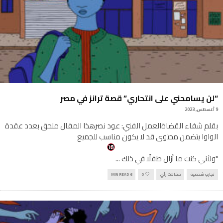
“لن يسامحني على انتحاري” قصة ترانز في مصر
9 أغسطس, 2023
بقلم شفاء القضاةالعمل الفني: عود نصرهذا المقال ملحق بعدد عقدة
الواوا يتضمن محتوى قد لا يكون مناسب للجميع
"ولأني كنت ما أزال طفلًا في ذلك
...
تجارب شخصية
مقالات رأي
0
6 MIN READ