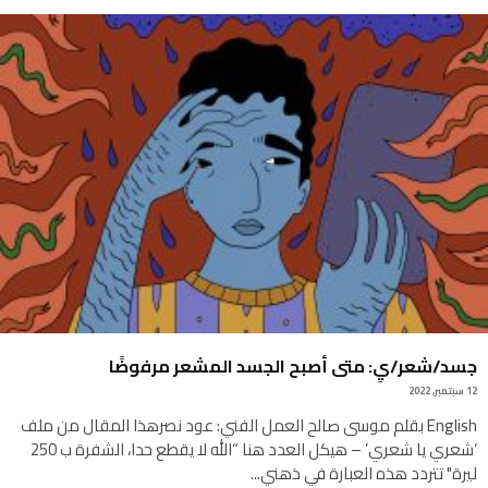
جسد/شعر/يِ: متى أصبح الجسد المشعر مرفوضًا
12 سبتمبر, 2022
English بقلم موسى صالح العمل الفني: عود نصرهذا المقال من ملف
‘شعري يا شعري’ – هيكل العدد هنا “الله لا يقطع حدا، الشفرة ب 250
ليرة" تتردد هذه العبارة في ذهني
...