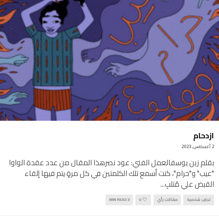
ازدحام
2 أغسطس, 2023
بقلم زين يوسفالعمل الفني: عود نصرهذا المقال من عدد عقدة الواوا
"عيب" و"حرام"، كنت أسمع تلك الكلمتين في كل مرةٍ يتم فيها إلقاء
القبض علي مُتلبِ
...
تجارب شخصية
مقالات رأي
0
3 MIN READ