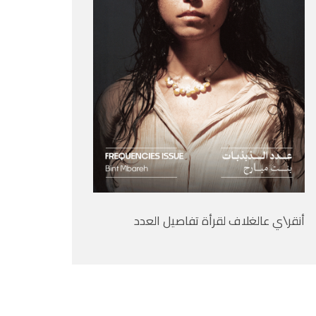
أنقر\ي عالغلاف لقرأة تفاصيل العدد