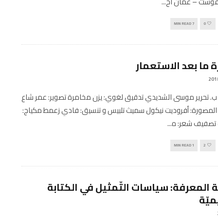
وفوست – عمان اخ
...
7 MIN READ
0
 ما بعد الاستعمار
 ب. تحرير موسى الشديدي تدقيق لغوي: يزن مخامرة تصوير: عمر شاع
لمصورة: أفروديت نيكول سميث تلبيس و تنسيق: فادي زعمط مكياج:
 تصفيف شعر: ه
...
1 MIN READ
2
ة المعرفة: سياسات التّمثيل في الكتابة
ميّة