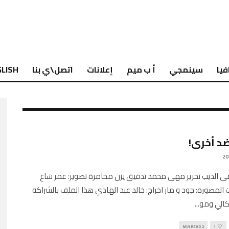
فيا
سينمجي
أ ب ميم
إعلانات
اتصل\ي بنا
LISH
ضد أخرى!
ى الديب تحرير مهى محمد تدقيق يزن مخامرة تصوير: عمر شاع
المصورة: جود و مار اخراج: خالد عبد الهادي هذا الملف بالشراكة
كالي ومو
...
2 MIN READ
1