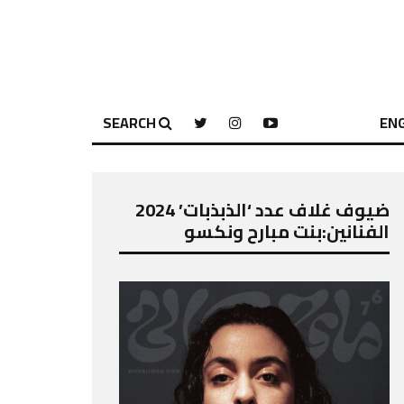
SEARCH
ENG
ضيوف غلاف عدد ‘الذبذبات’ 2024
الفنانين:بنت مبارح ونكسو