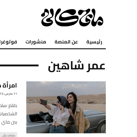
رئيسية
عن المنصة
منشورات
فوتوغرا
عمر شاهين
امرأة 
11 مارس, 2019
بقلم: سلم
الشخصيات 
بين ماي 
مقالات رأي