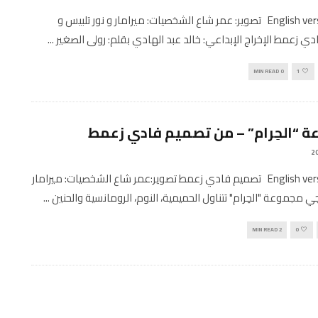
English version here تصوير: عمر شاع الشخصيات: ميرامار و نور تلبيس و
دي زعمط الإخراج الإبداعي: خالد عبد الهادي بقلم: رولى الصغير
...
0 MIN READ
1
 “الحِرام” – من تصميم فادي زعمط
English version here تصميم فادي زعمط تصوير:عمر شاع الشخصيات: ميرامار
ي مجموعة "الحِرام" تتناول الحميمية، النوم، الرومانسية والحنين
...
2 MIN READ
0