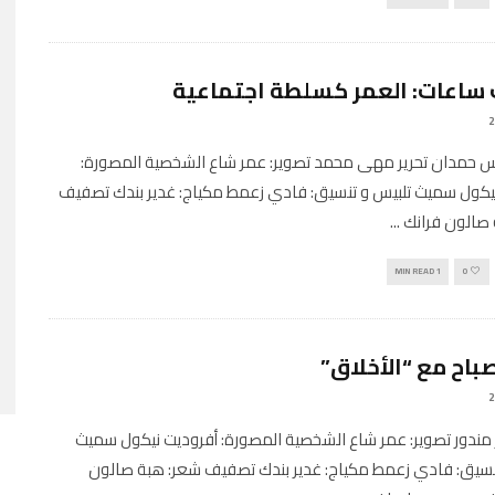
ساعات: العمر كسلطة اجتماعية
س حمدان تحرير مهى محمد تصوير: عمر شاع الشخصية المصورة:
يكول سميث تلبيس و تنسيق: فادي زعمط مكياج: غدير بندك تصفيف
 صالون فرانك
...
1 MIN READ
0
باح مع “الأخلاق”
مندور تصوير: عمر شاع الشخصية المصورة: أفروديت نيكول سميث
نسيق: فادي زعمط مكياج: غدير بندك تصفيف شعر: هبة صالون