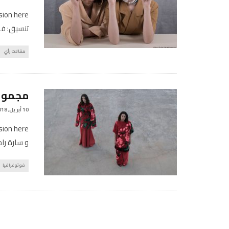
تنسيق: فا
مقالات رأي
مجموعة
10 أبريل, 2018
و سارة راج
فوتوغرافيا