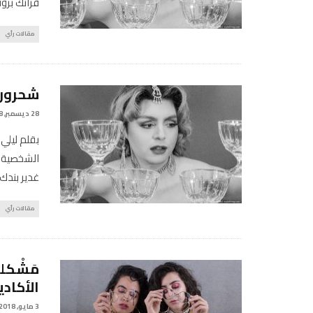
فرانك بر
مقالات رأي
شحرورة
28 ديسمبر, 2018
بقلم ليلي
الشخصية ا
غدير بندك
مقالات رأي
مَشْكل
الأكادي
3 مايو, 2018