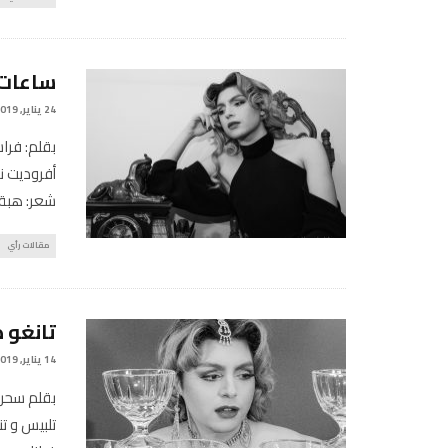
ساعات 
24 يناير, 2019
بقلم: فرا
أفروديت ن
شعر: هبة
مقالات رأي
تانغو ص
14 يناير, 2019
بقلم سحر 
تلبيس و ت