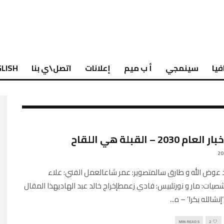
فيا
سينمجي
أ ب ميم
إعلانات
اتصل\ي بنا
LISH
 2030 – القبلة هي اللقاح
 عوض الله و طارق سالمتصوير: عمر شاعالعمل الفني: علاء
صيات: مار و نورتلبيس: فادي زعمطإخراج خالد عبد الهاديهذا المقال
شالله بكرا’ – ه
...
5 MIN READ
2