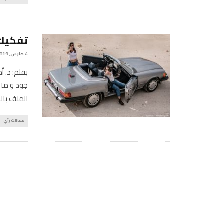
تفكيك 
4 مارس, 2019
بقلم: د. 
جود و مار
الملف بال
مقالات رأي