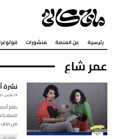
رئيسية
عن المنصة
منشورات
فوتوغرا
عمر شاع
نشرة أخبار العام
29 مارس, 2021
بقلم أحمد
السعديالش
من ملف ‘إن
مقالات رأي