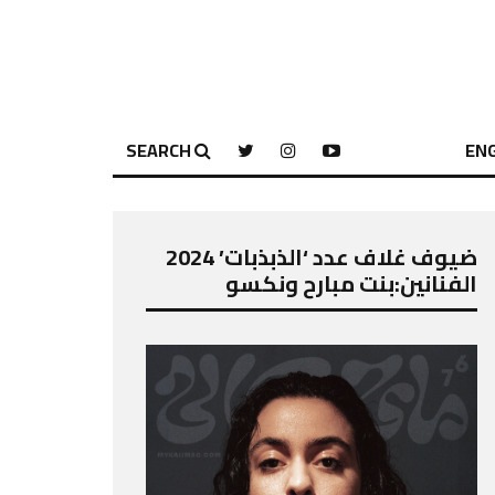
SEARCH
ENG
ضيوف غلاف عدد ‘الذبذبات’ 2024
الفنانين:بنت مبارح ونكسو