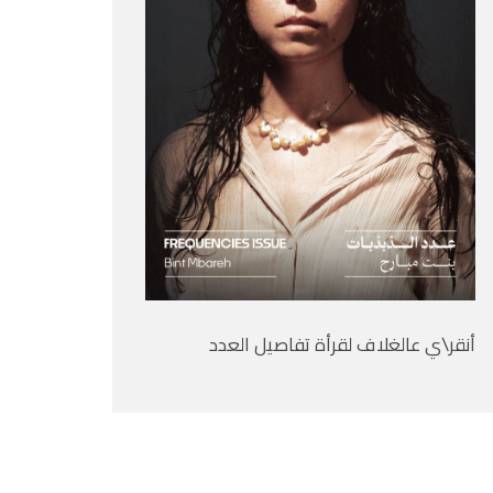
أنقر\ي عالغلاف لقرأة تفاصيل العدد