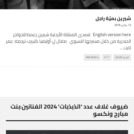
شيرين بميّة راجل
12 يناير, 2018
English version here تتصدى الممثلة الأردنية شيرين زعمط للحواجز
الجندرية من خلال مسرحها النسوي مقال لِ: أوليفيا كثبيرت ترجمة: عمر
ثابت
...
فن و ثقافة
0
4 MIN READ
ضيوف غلاف عدد ‘الذبذبات’ 2024 الفنانين:بنت
مبارح ونكسو