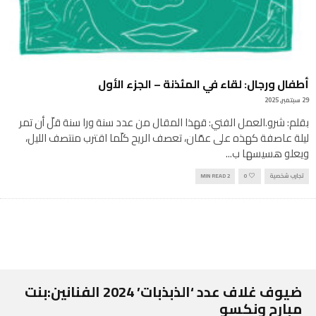
أطفال ورجال: لقاء في المئذنة – الجزء الأول
29 سبتمبر, 2025
بقلم: شرو.العمل الفني: قهذا المقال من عدد سنة ورا سنة قلّ أن تمر
ليلة عاصفة كهذه على عمّان، تعصف الريح كلّما اقترب منتصف الليل،
ويعلو هسيسها ب
...
تجارب شخصية
0
2 MIN READ
ضيوف غلاف عدد ‘الذبذبات’ 2024 الفنانين:بنت
مبارح ونكسو