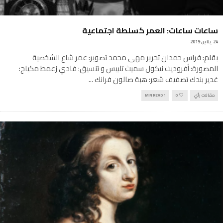
ساعات ساعات: العمر كسلطة اجتماعية
24 يناير, 2019
بقلم: فراس حمدان تحرير مهى محمد تصوير: عمر شاع الشخصية
المصورة: أفروديت نيكول سميث تلبيس و تنسيق: فادي زعمط مكياج:
غدير بندك تصفيف شعر: هبة صالون فرانك
...
مقالات رأي
0
1 MIN READ