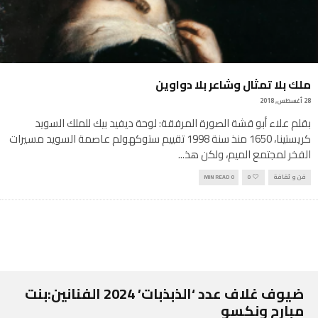
ملك بلا تمثال وشاعر بلا دواوين
28 أغسطس, 2018
بقلم علاء أبو قشة الصورة المرفقة: لوحة ديفيد بيك للملك السويد
كريستينا، 1650 منذ سنة 1998 تقييم ستوكهولم عاصمة السويد مسيرات
الفخر لمجتمع الميم، ولكن هذ
...
فن و ثقافة
0
0 MIN READ
ضيوف غلاف عدد ‘الذبذبات’ 2024 الفنانين:بنت
مبارح ونكسو