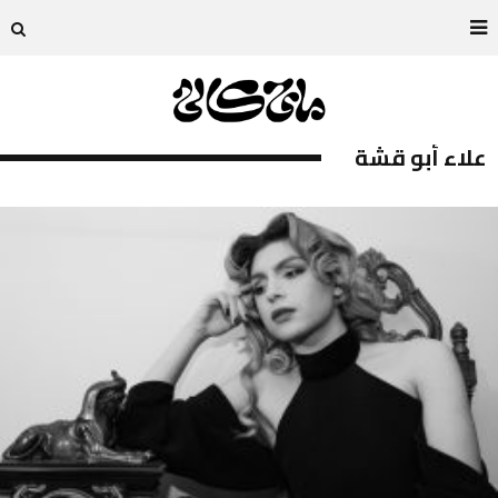
علاء أبو قشة